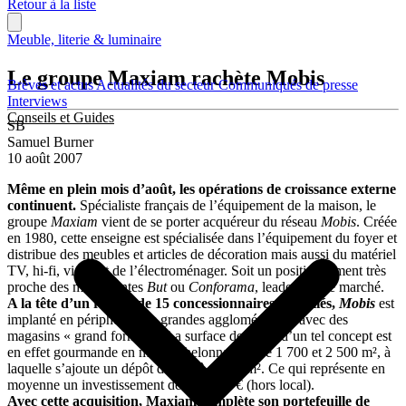
Retour à la liste
Meuble, literie & luminaire
Le groupe Maxiam rachète Mobis
Brèves et actus
Actualités du secteur
Communiqués de presse
Interviews
Conseils et Guides
SB
Samuel Burner
10 août 2007
Même en plein mois d’août, les opérations de croissance externe
continuent.
Spécialiste français de l’équipement de la maison, le
groupe
Maxiam
vient de se porter acquéreur du réseau
Mobis
. Créée
en 1980, cette enseigne est spécialisée dans l’équipement du foyer et
distribue des meubles et articles de décoration mais aussi du matériel
TV, hi-fi, vidéo et de l’électroménager. Soit un positionnement très
proche des mastodontes
But
ou
Conforama
, leaders de ce marché.
A la tête d’un réseau de 15 concessionnaires et affiliés,
Mobis
est
implanté en périphérie des grandes agglomérations avec des
magasins « grand format ». La surface de vente d’un tel concept est
en effet gourmande en m², s’échelonnant entre 1 700 et 2 500 m², à
laquelle s’ajoute un dépôt de 800 à 1 500 m². Ce qui représente en
moyenne un investissement de 500 000 € (hors local).
Avec cette acquisition, Maxiam complète son portefeuille de