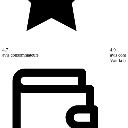
4,7
4,9
avis consommateurs
avis con
Voir la fi