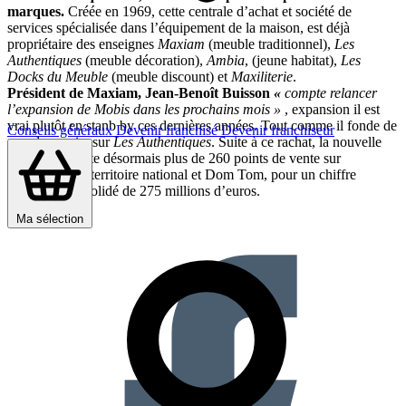
marques.
Créée en 1969, cette centrale d’achat et société de
services spécialisée dans l’équipement de la maison, est déjà
propriétaire des enseignes
Maxiam
(meuble traditionnel),
Les
Authentiques
(meuble décoration),
Ambia
, (jeune habitat),
Les
Docks du Meuble
(meuble discount) et
Maxiliterie
.
Président de Maxiam, Jean-Benoît Buisson
«
compte relancer
l’expansion de Mobis dans les prochains mois »
, expansion il est
vrai plutôt en stanb by ces dernières années. Tout comme il fonde de
Conseils généraux
Devenir franchisé
Devenir franchiseur
grands espoirs sur
Les Authentiques
. Suite à ce rachat, la nouvelle
entité représente désormais plus de 260 points de vente sur
l’ensemble du territoire national et Dom Tom, pour un chiffre
d’affaires consolidé de 275 millions d’euros.
Partager sur :
Ma sélection