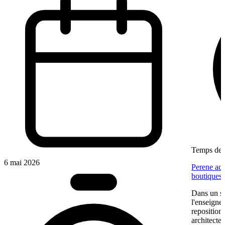
Temps de l
6 mai 2026
Perene acc
boutiques
Dans un se
l'enseigne
reposition
architectes