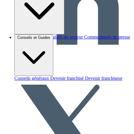
Brèves et actus
Actualités du secteur
Communiqués de presse
Conseils et Guides
Interviews
Conseils généraux
Devenir franchisé
Devenir franchiseur