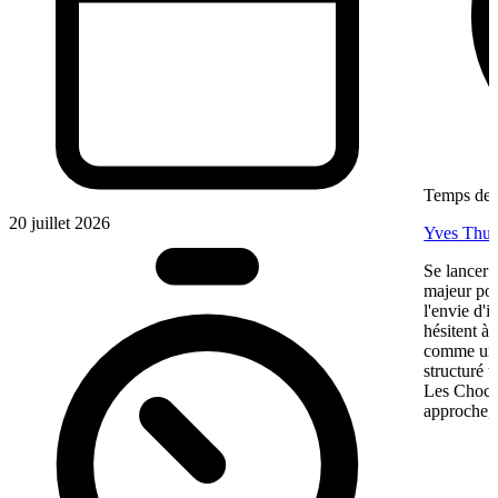
Temps de l
20 juillet 2026
Yves Thur
Se lancer 
majeur pou
l'envie d'
hésitent à 
comme une 
structuré 
Les Chocol
approche, 