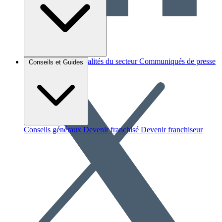
Brèves et actus
Actualités du secteur
Communiqués de presse
Conseils et Guides
Interviews
Conseils généraux
Devenir franchisé
Devenir franchiseur