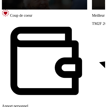
Services aux particuliers
Commerce 
Coup de coeur
Meilleur
TM2F 20
Apport personnel