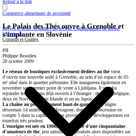
Retour à la liste
Commerce alimentaire de proximité
Le Palais des Thés ouvre à Grenoble et
Brèves et actus
Actualités du secteur
Communiqués de presse
s'implante en Slovénie
Interviews
Conseils et Guides
PB
Philippe Beaulieu
28 octobre 2009
Le réseau de boutiques exclusivement dédiées au thé
vient
d’ouvrir une nouvelle unité à Grenoble, au sein d’un espace de 65
m² situé dans le quartier piétonnier. Elle inaugurera également en
novembre son premier point de vente à Ljubljana. Il viendra
rejoindre les magasins déjà ouverts à l’étranger : deux en Belgique,
deux en Norvège, un en Irlande et un au Japon.
La chaîne au positionnement haut-de-gamme
qui, aligne
désormais 14 unités dans l’Hexagone, dont 6 en concession en
compte 5 dans la capitale et 9 en province. Son développement est
toutefois très prudent.
L’enseigne est née en 1986, de la volonté d’une cinquantaine
d’amateurs de thé
, peu satisfaits des produits alors disponibles sur