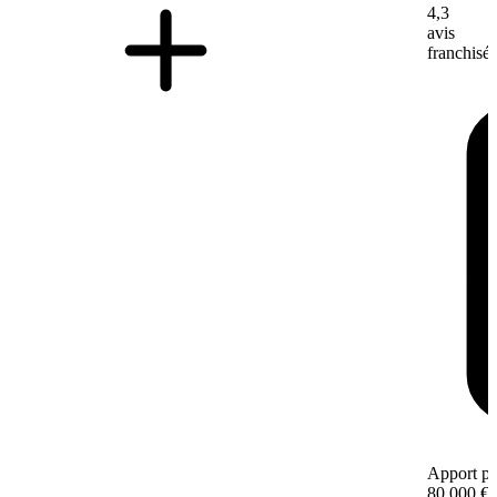
4,3
avis
franchisé
Apport pe
80 000 €