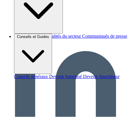
Brèves et actus
Actualités du secteur
Communiqués de presse
Conseils et Guides
Interviews
Conseils généraux
Devenir franchisé
Devenir franchiseur