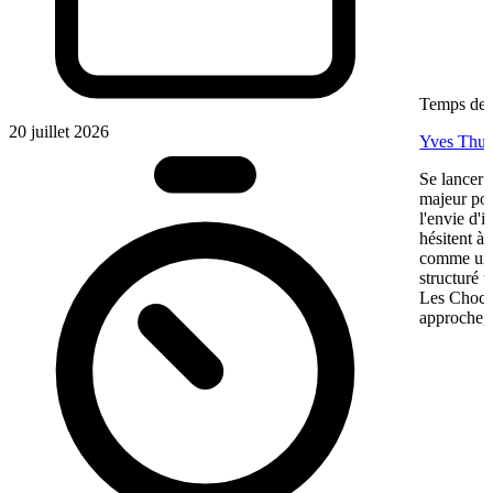
Temps de l
20 juillet 2026
Yves Thur
Se lancer 
majeur pou
l'envie d'
hésitent à 
comme une 
structuré 
Les Chocol
approche, 