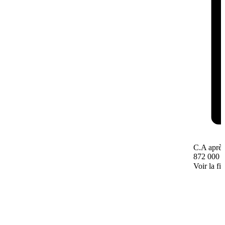
C.A après
872 000 
Voir la fi