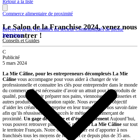
Retour à la liste
Commerce alimentaire de proximité
Le Salon de la Franchise 2024, venez nous
Brèves et actus
Actualités du secteur
Communiqués de presse
rencontrer !
Interviews
Conseils et Guides
C
Publicité
5 mars 2024
La Mie Câline, pour les entrepreneurs décomplexés
La Mie
Câline
vous accompagne pour vous aider à changer de vie
professionnelle et connaitre les clés pour entreprendre dans le monde
du commerce. Il est nécessaire d’avoir un attrait pour les produits de
qualité, pour pouvoir préparer nos pains, viennoiseries, pâtisseries et
autres produits de restauration rapide. Nous avons pour objectif
d’aider les créateurs d’entreprise en leur transmettant nos savoir-faire
afin qu’ils réussissent avec succès le métier de commerçant de
proximité.
Un gage de réussite et d’épanouissement
Aujourd’hui,
vous pouvez retrouver plus de 245 magasins
La Mie Câline
sur tout
le territoire Français. Notre objectif premier est d’apporter à nos
franchisés tous les moyens de réussir, et ce depuis plus de 35 ans.