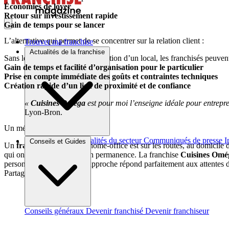
Économies de loyer
Retour sur investissement rapide
Gain de temps pour se lancer
L’alternative qui permet de se concentrer sur la relation client :
Trouver ma franchise
Actualités de la franchise
Sans les contraintes liées à la gestion d’un local, les franchisés peuven
Gain de temps et facilité d’organisation pour le particulier
Prise en compte immédiate des goûts et contraintes techniques
Création rapide d’un lien de proximité et de confiance
«
Cuisines Oméga
est pour moi l’enseigne idéale pour entrepre
Lyon-Bron.
Un métier avec peu de routine :
Brèves et actus
Actualités du secteur
Communiqués de presse
I
Conseils et Guides
Un
franchisé
exerçant en home-office est sur les routes, au domicile de 
qui ont besoin de bouger en permanence. La franchise
Cuisines Omé
personnel. Cette nouvelle approche répond parfaitement aux attentes des
Partager sur :
Conseils généraux
Devenir franchisé
Devenir franchiseur