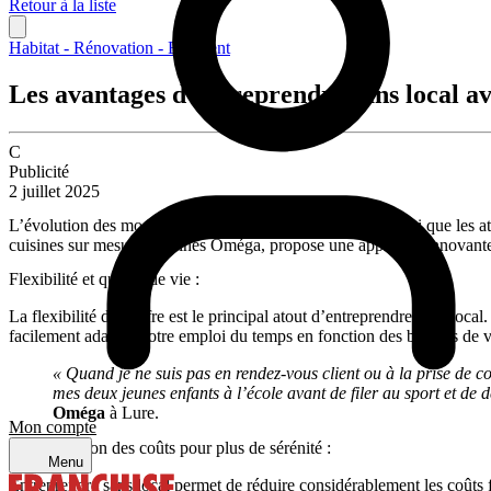
Retour à la liste
Habitat - Rénovation - Bâtiment
Les avantages d’entreprendre sans local a
C
Publicité
2 juillet 2025
L’évolution des modèles d’affaires et des technologies, ainsi que les 
cuisines sur mesure Cuisines Oméga, propose une approche innovante 
Flexibilité et qualité de vie :
La flexibilité de l’offre est le principal atout d’entreprendre sans loca
facilement adapter votre emploi du temps en fonction des besoins de vo
« Quand je ne suis pas en rendez-vous client ou à la prise de 
mes deux jeunes enfants à l’école avant de filer au sport et de 
Oméga
à Lure.
Mon compte
Une réduction des coûts pour plus de sérénité :
Menu
Entreprendre sans local permet de réduire considérablement les coûts f