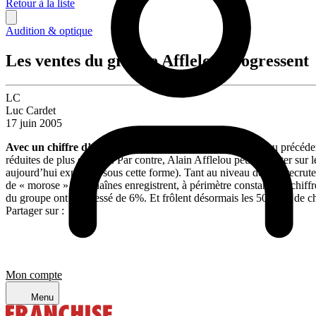
Retour à la liste
Audition & optique
Les ventes du groupe Afflelou progressent
LC
Luc Cardet
17 juin 2005
Avec un chiffre d’affaires en retrait de 14%
par rapport au précéden
réduites de plus de 60%. Par contre, Alain Afflelou peut compter sur le
aujourd’hui exploitée sous cette forme). Tant au niveau de leur recr
de « morose », les chaînes enregistrent, à périmètre constant, un chiffr
du groupe ont progressé de 6%. Et frôlent désormais les 500 M€ de chi
Partager sur :
Mon compte
Menu