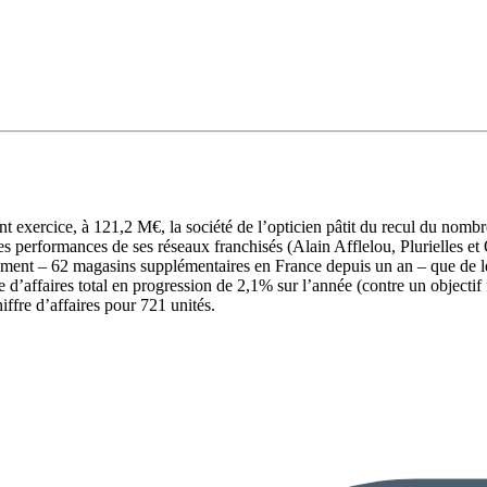
t exercice, à 121,2 M€, la société de l’opticien pâtit du recul du nombr
s performances de ses réseaux franchisés (Alain Afflelou, Plurielles et 
utement – 62 magasins supplémentaires en France depuis un an – que de 
e d’affaires total en progression de 2,1% sur l’année (contre un objectif
ffre d’affaires pour 721 unités.