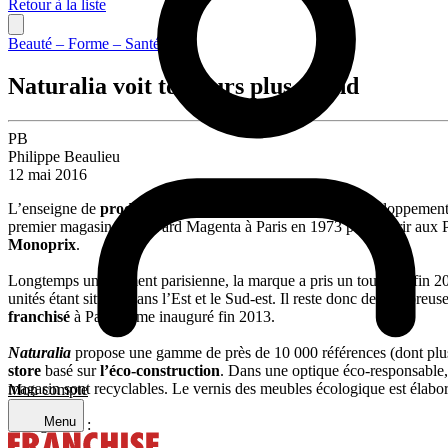
Retour à la liste
Beauté – Forme – Santé
Naturalia voit toujours plus grand
PB
Philippe Beaulieu
12 mai 2016
L’enseigne de
produits bio
Naturalia
a connu un fort développement 
premier magasin Boulevard Magenta à Paris en 1973 pour offrir aux Pa
Monoprix
.
Longtemps uniquement parisienne, la marque a pris un tournant fin 201
unités étant situées dans l’Est et le Sud-est. Il reste donc de nombreu
franchisé
à Paris-9ème inauguré fin 2013.
Naturalia
propose une gamme de près de 10 000 références (dont pl
store
basé sur
l’éco-construction
. Dans une optique éco-responsable, 
magasin sont recyclables. Le vernis des meubles écologique est élaboré 
Mon compte
LED.
Menu
Partager sur :