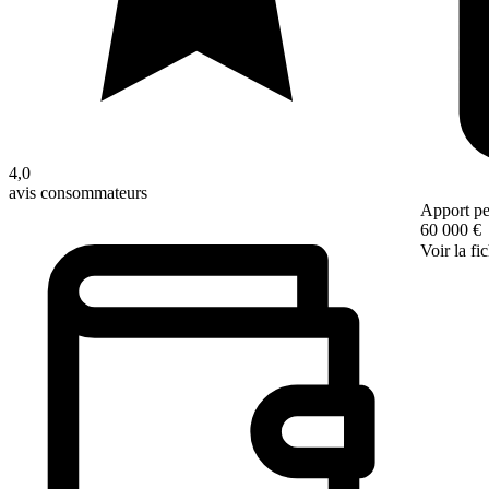
4,0
avis consommateurs
Apport pe
60 000 €
Voir la fi