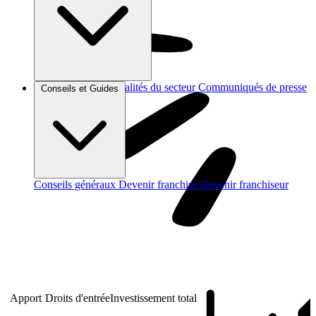
Brèves et actus
Actualités du secteur
Communiqués de presse
Conseils et Guides
Interviews
Conseils généraux
Devenir franchisé
Devenir franchiseur
Apport
Droits d'entrée
Investissement total