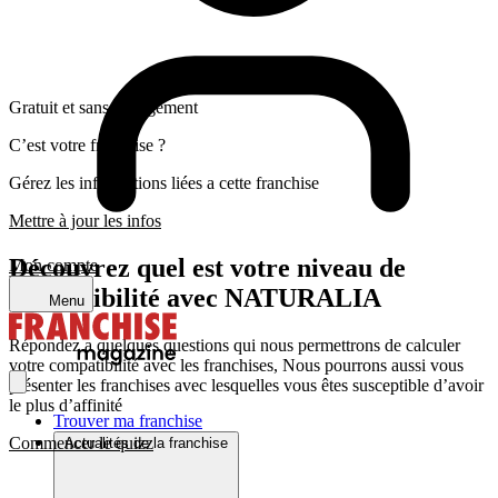
Gratuit et sans engagement
C’est votre franchise ?
Gérez les informations liées a cette franchise
Mettre à jour les infos
Découvrez quel est votre niveau de
Mon compte
compatibilité avec NATURALIA
Menu
Répondez a quelques questions qui nous permettrons de calculer
votre compatibilité avec les franchises, Nous pourrons aussi vous
présenter les franchises avec lesquelles vous êtes susceptible d’avoir
le plus d’affinité
Trouver ma franchise
Commencer le quizz
Actualités de la franchise