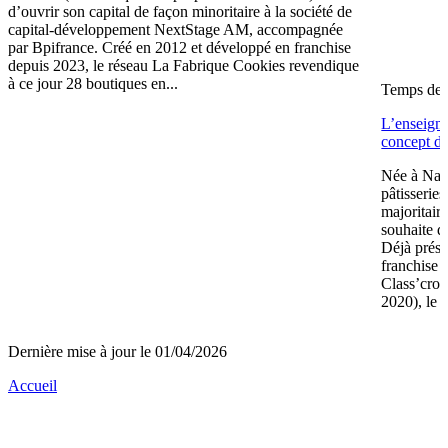
d’ouvrir son capital de façon minoritaire à la société de
capital-développement NextStage AM, accompagnée
par Bpifrance. Créé en 2012 et développé en franchise
depuis 2023, le réseau La Fabrique Cookies revendique
à ce jour 28 boutiques en...
Temps de l
L’enseign
concept de
Née à Nant
pâtisserie
majoritair
souhaite d
Déjà prése
franchise 
Class’crou
2020), le 
Dernière mise à jour le 01/04/2026
Accueil