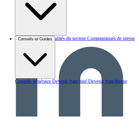
Brèves et actus
Actualités du secteur
Communiqués de presse
Conseils et Guides
Interviews
Conseils généraux
Devenir franchisé
Devenir franchiseur