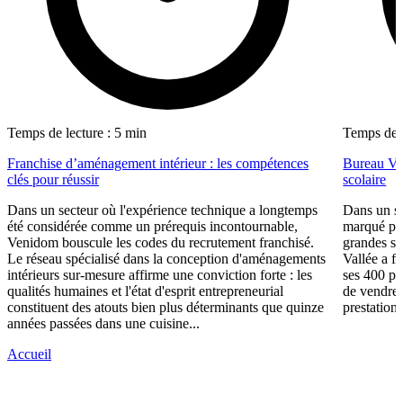
Temps de lecture : 5 min
Temps de l
Franchise d’aménagement intérieur : les compétences
Bureau Val
clés pour réussir
scolaire
Dans un secteur où l'expérience technique a longtemps
Dans un se
été considérée comme un prérequis incontournable,
marqué par
Venidom bouscule les codes du recrutement franchisé.
grandes su
Le réseau spécialisé dans la conception d'aménagements
Vallée a fa
intérieurs sur-mesure affirme une conviction forte : les
ses 400 po
qualités humaines et l'état d'esprit entrepreneurial
de vendre 
constituent des atouts bien plus déterminants que quinze
prestations
années passées dans une cuisine...
Accueil