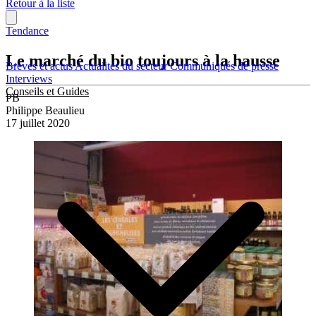
Retour à la liste
Tendance
Le marché du bio toujours à la hausse
Brèves et actus
Actualités du secteur
Communiqués de presse
Interviews
Conseils et Guides
PB
Philippe Beaulieu
17 juillet 2020