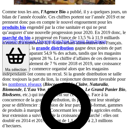
Comme tous les ans,
l’Agence Bio
a publié, il y a quelques jours, un
bilan de l’année écoulée. Ces chiffres portent sur l’année 2019 et ne
prennent donc pas en compte le nouvel engouement pour les
produits bio
engendré par la crise sanitaire et qui ne peut
qu’augurer d’une nouvelle progression pour 2020. En 2019 donc, le
marché du bio
a progressé en France de 13,5 % à 11,9 milliards
Conseils généraux
Devenir franchisé
Devenir franchiseur
d’euros. Il a représenté 6,1 % des achats alimentaires des Français.
Sur l’ensemble, la
grande distribution
gagne deux points de part
de marché, accaparant 54,9 % des achats, tandis que les magasins
spécialisés en captent 28 %. Le chiffre d’affaires de ces derniers a
augmenté globalement de 7 % entre 2018 et 2019, une croissance
dont a profité le commerce organisé alors que les magasins
Ma sélection
indépendants ont connu un recul. Si la grande distribution se taille
donc toujours la part du lion, la conjoncture demeure favorable pour
les
nombreux réseaux
(
Biocoop
,
La Vie Claire
,
Naturalia
,
Biomonde
,
L’Eau Vive
,
Comptoir de la Bio
,
Le Grand Panier Bio
,
Bio&sens
, etc.) qui interviennent sur ce créneau. Face à la
concurrence de la grande distribution, ils peaufinent leur stratégie
pour se différencier : extension de leur parc, multi-format, gammes
de produits à marque, etc. Concernant les surfaces agricoles enfin,
leur extension a suivi celle de la croissance du marché : elles ont
doublé en 2014 et 2019, passant de 1,1 million à 2,3 millions
d’hectares.