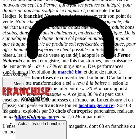
nouveau concept La Ferme, qui a fait ses preuves en intégré, pour
donner un nouveau souffle à ce magasin !,
commente Jordan
Hadjez, le
franchisé
Naturalia
qui vient de convertir son point de
vente.
Notre clientèle de Boulogne est très fidèle et exigeante, elle
méritait un magasin à la hauteur de ses attentes : des produits bons
et sains, dans un magasin chaleureux, moderne et didactique. De la
signalétique à l’esthétique, tout a été pensé minutieusement pour
que chaque catégorie de produits soit représentée et expliquée, pour
offrir la meilleure expérience client possible ! »
Selon la tête de
réseau, les 17 points de vente ayant déjà adopté le concept
Ferme
Naturalia
auraient enregistré, une fois transformés, une croissance
de leur activité
« de + 17 % en moyenne »
. Des performances
supérieures à l’évolution du
marché bio
, et donc de nature à
Mon compte
convaincre les
franchisés
de convertir leur boutique. D’autant que
le coût de cette transformation a été
« revu à la baisse »
, selon le
Menu
franchiseur
, et serait même inférieur de
« -30 % »
par rapport à
celui d’un
« concept classique »
. A ce jour, 30 % du parc sous
enseigne
Naturalia
(220 adresses en France, au Luxembourg et en
Suisse) sont gérés en
franchise
(ou en
location-gérance
). Soit 68
magasins, exploités par 30
chefs d’entreprise
partenaires, réalisant
un
«
chiffre d’affaires
moyen de 1,6 M€ »
par unité.
Trouver ma franchise
Actualités de la franchise
L’enseigne Naturalia compte 220 magasins, dont 68 en franchise ou
en location-gérance