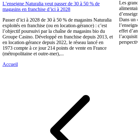
Les grande
L’enseigne Naturalia veut passer de 30 à 50 % de
alimentair
magasins en franchise d’ici à 2028
d’enseigne
Dans un c
Passer d’ici à 2028 de 30 à 50 % de magasins Naturalia
l’enseigne
exploités en franchise (ou en location-gérance) : c’est
effet d’an
l’objectif poursuivi par la chaîne de magasins bio du
l’acquisit
Groupe Casino. Développé en franchise depuis 2013, et
perspective
en location-gérance depuis 2022, le réseau lancé en
1973 compte à ce jour 214 points de vente en France
(métropolitaine et outre-mer),...
Accueil