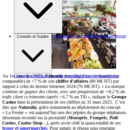
Brèves et actus
Actualités du secteur
Communiqués de presse
Conseils et Guides
Interviews
Au 1er trimestre 2025,
Naturalia
revendique une croissance (en
Conseils généraux
Devenir franchisé
Devenir franchiseur
comparable) de +7 % de son
chiffre d’affaires
(80 M€ HT) par
rapport à celui du dernier trimestre 2024 (76 M€ HT).
« La marque
continue de gagner des clients, avec une progression de +8,2 % du
trafic client ce trimestre (après +6,7 % au T4) »
, indique le
Groupe
Casino
dans la présentation de ses chiffres au 31 mars 2025. C’est
dire que
Naturalia
, grâce notamment au déploiement du concept
« La Ferme », est aujourd’hui une des pépites du groupe stéphanois,
désormais recentré sur la proximité (
Monoprix
,
Franprix
,
Petit
Casino
,
Casino Shop
…
), après avoir cédé la quasi-totalité de ses
hyper et supermarchés
. Pour autant, le réseau sous enseigne