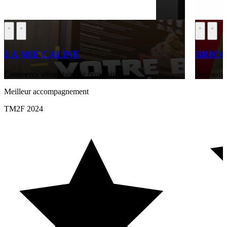
LA MIE CALINE
BRIC
Commerce alimentaire de proximité
Décoratio
Meilleur accompagnement
TM2F 2024