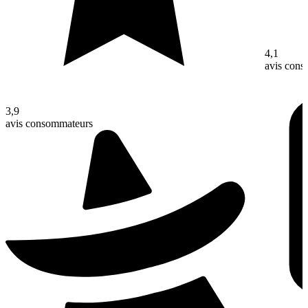
4,1
avis con
3,9
avis consommateurs