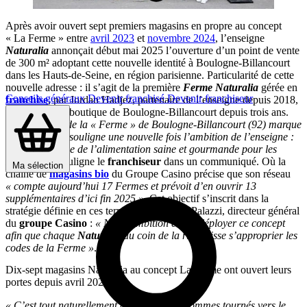
Après avoir ouvert sept premiers magasins en propre au concept
« La Ferme » entre
avril 2023
et
novembre 2024
, l’enseigne
Naturalia
annonçait début mai 2025 l’ouverture d’un point de vente
de 300 m² adoptant cette nouvelle identité à Boulogne-Billancourt
dans les Hauts-de-Seine, en région parisienne. Particularité de cette
nouvelle adresse : il s’agit de la première
Ferme Naturalia
gérée en
Conseils généraux
Devenir franchisé
Devenir franchiseur
franchise
, par Jordan Hadjez, partenaire de l’enseigne depuis 2018,
qui exploite la boutique de Boulogne-Billancourt depuis trois ans.
« L’ouverture de la « Ferme » de Boulogne-Billancourt (92) marque
un tournant et souligne une nouvelle fois l’ambition de l’enseigne :
être la référence de l’alimentation saine et gourmande pour les
Français »
, souligne le
franchiseur
dans un communiqué. Où la
Ma sélection
chaîne de
magasins bio
du Groupe Casino précise que son réseau
« compte aujourd’hui 17 Fermes et prévoit d’en ouvrir 13
supplémentaires d’ici fin 2025 »
. Cet objectif s’inscrit dans la
stratégie définie en ces termes par Philippe Palazzi, directeur général
du
groupe Casino
:
« Notre ambition est de déployer ce concept
afin que chaque
Naturalia
au coin de la rue puisse s’approprier les
codes de la Ferme »
.
Dix-sept magasins Naturalia au concept La Ferme ont ouvert leurs
portes depuis avril 2023
« C’est tout naturellement que nous nous sommes tournés vers le