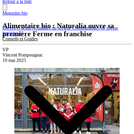
Retour à la liste
Magasins bio
Alimentaire bio : Naturalia ouvre sa
Brèves et actus
Actualités du secteur
Communiqués de presse
première Ferme en franchise
Interviews
Conseils et Guides
VP
Vincent Pompougnac
19 mai 2025