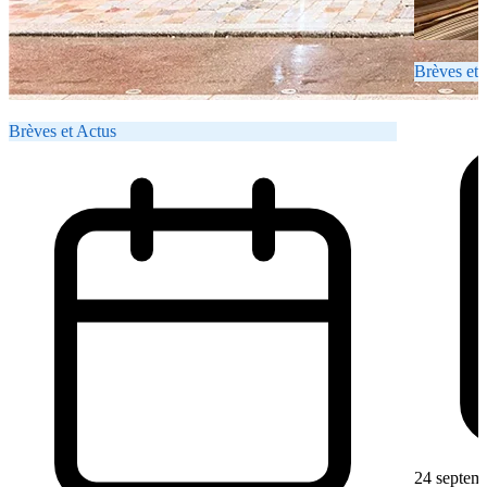
Brèves et 
Brèves et Actus
24 septem