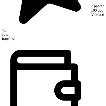
Apport pe
100 000 
Voir la fi
4,3
avis
franchisé