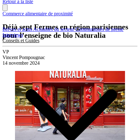
Retour à la liste
Commerce alimentaire de proximité
Déjà sept Fermes en région parisiennes
Brèves et actus
Actualités du secteur
Communiqués de presse
pour l’enseigne de bio Naturalia
Interviews
Conseils et Guides
VP
Vincent Pompougnac
14 novembre 2024