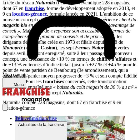
la tête du réseau
Naturalia
(l’enseigne revendique 228 magasins,
dont 67 en
franchise
, forme de développement adoptée en 2013, et
9 en
location-gérance
, formule lancée en 2021). L’ambition de ce
nouveau concept est notamment de
« changer l’expérience client du
magasin bio
en y apportant du plaisir, de la gaieté et davantage de
conseil ».
Mais aussi de
« repenser son accessibilité en termes de
compréhension du produit, de conseils et de prix ».
Selon les
dirigeants de la chaîne créée en 1973 et filiale depuis 2008 de
Monoprix
(groupe
Casino
), les sept
Fermes Naturalia
ouvertes
depuis avril 2023 ont enregistré, suite à leur passage à ce nouveau
concept, une croissance de +10 % en termes de
chiffre d’affaires
et
de +13 % en termes d’indice ticket (jusqu’à +27 % et +45 % pour le
point de vente parisien de Beaubourg (3e arrondissement), qui a
Mon compte
aussi vu son panier moyen progresser de +3 % et son compte fidélité
de +53 %). Pour les
franchisés
concernés, cette transformation
Menu
aurait même entraîné une
« baisse du coût magasin de 30 % au m² »
par rapport à l’ancien concept
Naturalia.
Naturalia compte 228 magasins, dont 67 en franchise et 9 en
location-gérance
Trouver ma franchise
Actualités de la franchise