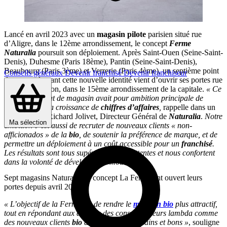
Lancé en avril 2023 avec un
magasin pilote
parisien situé rue
d’Aligre, dans le 12ème arrondissement, le concept
Ferme
Naturalia
poursuit son déploiement. Après Saint-Ouen (Seine-Saint-
Denis), Duhesme (Paris 18ème), Pantin (Seine-Saint-Denis),
Beaubourg (Paris 3ème) et Verrerie (Paris 4ème), un septième point
Conseils généraux
Devenir franchisé
Devenir franchiseur
de vente adoptant cette nouvelle identité vient d’ouvrir ses portes rue
de la Convention, dans le 15ème arrondissement de la capitale.
« Ce
nouveau format de magasin avait pour ambition principale de
renouer avec la croissance de
chiffres d’affaires
,
rappelle dans un
communiqué Richard Jolivet, Directeur Général de
Naturalia
.
Notre
Ma sélection
ambition c’est aussi de recruter de nouveaux clients « non-
afficionados » de la
bio
, de soutenir la préférence de marque, et de
permettre un déploiement à un coût accessible pour un
franchisé
.
Les résultats sont tous supérieurs à nos attentes et nous confortent
dans la volonté de développer le modèle.
»
Sept magasins Naturalia au concept La Ferme ont ouvert leurs
portes depuis avril 2023
« L’objectif de la Ferme est de rendre le
magasin bio
plus attractif,
tout en répondant aux attentes des consommateurs lambda comme
des nouveaux clients
bio
avec des produits sains et bons »
, souligne