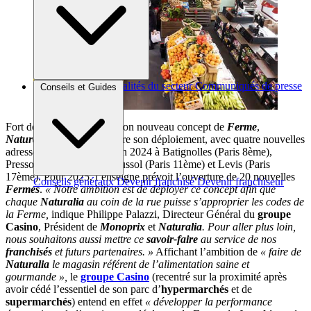
Brèves et actus
Actualités du secteur
Communiqués de presse
Conseils et Guides
Interviews
Fort des bons résultats de son nouveau concept de
Ferme
,
Naturalia
entend poursuivre son déploiement, avec quatre nouvelles
adresses annoncées d’ici fin 2024 à Batignolles (Paris 8ème),
Pressoir (Paris 10ème), Crussol (Paris 11ème) et Levis (Paris
17ème). Pour 2025, l’enseigne prévoit l’ouverture de 20 nouvelles
Conseils généraux
Devenir franchisé
Devenir franchiseur
Fermes
.
« Notre ambition est de déployer ce concept afin que
chaque
Naturalia
au coin de la rue puisse s’approprier les codes de
la Ferme,
indique Philippe Palazzi, Directeur Général du
groupe
Casino
, Président de
Monoprix
et
Naturalia
. Pour aller plus loin,
nous souhaitons aussi mettre ce
savoir-faire
au service de nos
franchisés
et futurs partenaires. »
Affichant l’ambition de
« faire de
Naturalia
le magasin référent de l’alimentation saine et
gourmande »,
le
groupe Casino
(recentré sur la proximité après
avoir cédé l’essentiel de son parc d’
hypermarchés
et de
supermarchés
) entend en effet
« développer la performance