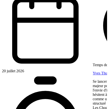
Temps de l
20 juillet 2026
Yves Thur
Se lancer 
majeur pou
l'envie d'
hésitent à 
comme une 
structuré 
Les Chocol