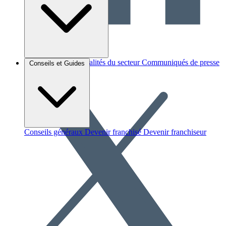
Brèves et actus
Actualités du secteur
Communiqués de presse
Conseils et Guides
Interviews
Conseils généraux
Devenir franchisé
Devenir franchiseur