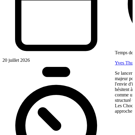
Temps de l
20 juillet 2026
Yves Thur
Se lancer 
majeur pou
l'envie d'
hésitent à 
comme une 
structuré 
Les Chocol
approche, 