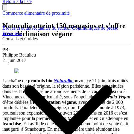
Retour à la liste
Commerce alimentaire de proximité
Naturalia atteint 150 magasins et s’offre
Brèves et actus
Actualités du secteur
Communiqués de presse
une déclinaison végane
Interviews
Conseils et Guides
PB
Philippe Beaulieu
21 juin 2017
La chaîne de
produits bio
Naturalia
ouvre, ce 21 juin, trois unités
dans son bassin d’origine, la région parisienne. Elles sont situées
dans les 11ème et 17ème arrondissements de la capitale ainsi qu’à
Vincennes et ont la particularité, sous l’appellation
Naturalia Vegan
,
d’être dédiées à
l’alimentation végane
, avec une offre de 2 000
produits. Parallèlement l’enseigne, dont l’origine remonte à 1973,
poursuit son expansion. Elle a ouvert 20 magasins en 2016 et s’est
implantée pour la première fois en Martinique et en Guadeloupe en
franchise
. En avril de cette année, son 150ème point de vente était
inauguré à Strasbourg. En mai, la première unité réunionnaise