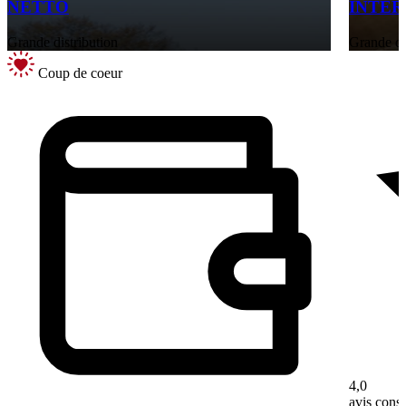
NETTO
INTE
Grande distribution
Grande di
Coup de coeur
4,0
avis con