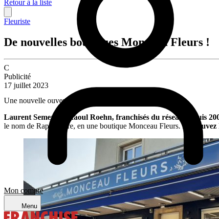
Retour à la liste
Fleuriste
De nouvelles boutiques Monceau Fleurs !
C
Publicité
17 juillet 2023
Une nouvelle ouverture Monceau Fleurs à Strasbourg :
Laurent Semeril et Raoul Roehn, franchisés du réseau depuis 20
le nom de Rapid’Flore, en une boutique Monceau Fleurs.
Retrouvez 
Mon compte
Menu