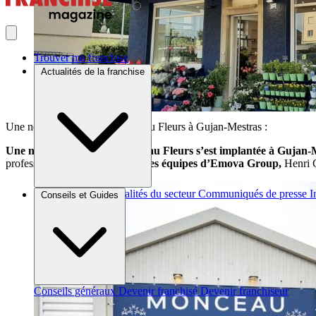
Trouver ma franchise
Actualités de la franchise
Une nouvelle ouverture Monceau Fleurs à Gujan-Mestras :
Une nouvelle boutique Monceau Fleurs s’est implantée à Gujan-
professionnelle.
Accompagné des équipes d’Emova Group,
Henri G
Brèves et actus
Actualités du secteur
Communiqués de presse
I
Conseils et Guides
Conseils généraux
Devenir franchisé
Devenir franchiseur