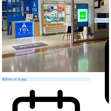
Brèves et 
Brèves et Actus