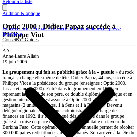
Retour à la liste
Audition & optique
Optic 2000 : Didier Papaz succède à
Brèves et actus
Actualités du secteur
Communiqués de presse
Philippe Viot
Interviews
Conseils et Guides
AA
Anne-Laure Allain
19 juin 2006
Le groupement qui fait sa publicité grâce à la « gueule »
du rock
français, change elle-même de tête. Didier Papaz, 44 ans, succède à
Philippe Viot à la présidence du groupe (enseignes : Optic 2000,
Lissac et audio 2000). Entré dans le groupement en 1988 en
reprenant la société de son père, ce double diplômé en optique et en
gestion internationale est associé à Optic 2000 via ses quatre
magasins (2 unités à Troyes, 1 à Sens et 1 à Romilly). Devenu
délégué régionale en 1990 puis administrateur en charge des
finances en 1992, il s’est distingué dès son entré dans le groupe
grâce à la mise en place d’une mission humanitaire en faveur du
Burkina Faso. Cette opération désormais annuelle permet de récolter
300 000 paires redistribuées aux Burkinabés. Son arrivée à la tête du