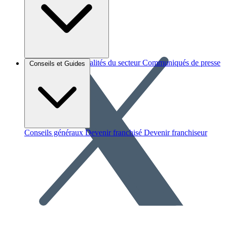
Brèves et actus
Actualités du secteur
Communiqués de presse
Conseils et Guides
Interviews
Conseils généraux
Devenir franchisé
Devenir franchiseur