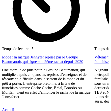
Temps de lecture : 5 min
Temps de l
Mode : la marque Jennyfer reprise par le Groupe
Vêtements,
Beaumanoir, qui signe son 5ème rachat depuis 2020
franchise 
Une marque de plus pour le Groupe Beaumanoir, qui
Alignant 
multiplie depuis cinq ans les reprises d’enseignes et de
métropoli
réseaux en difficulté dans le secteur de la mode et du
familiale 
prêt-à-porter. L’entreprise bretonne, à la tête de
sous un m
franchises comme Cache Cache, Bréal, Bonobo ou
dernier dé
Morgan, vient en effet d’annoncer le rachat de la marque
TBS et Me
Jennyfer et...
points de 
aussi, depu
Accueil