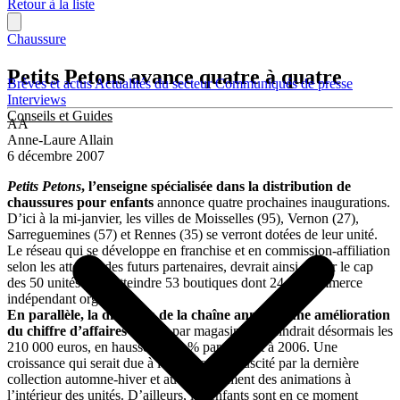
Retour à la liste
Chaussure
Petits Petons avance quatre à quatre
Brèves et actus
Actualités du secteur
Communiqués de presse
Interviews
Conseils et Guides
AA
Anne-Laure Allain
6 décembre 2007
Petits Petons
, l’enseigne spécialisée dans la distribution de
chaussures pour enfants
annonce quatre prochaines inaugurations.
D’ici à la mi-janvier, les villes de Moisselles (95), Vernon (27),
Sarreguemines (57) et Rennes (35) se verront dotées de leur unité.
Le réseau qui se développe en franchise et en commission-affiliation
selon les attentes des futurs partenaires, devrait ainsi passer le cap
des 50 unités pour atteindre 53 boutiques dont 24 en commerce
indépendant organisé.
En parallèle, la direction de la chaîne annonce une amélioration
du chiffre d’affaires
moyen par magasin. Il atteindrait désormais les
210 000 euros, en hausse de 15 % par rapport à 2006. Une
croissance qui serait due à l’engouement suscité par la dernière
collection automne-hiver et au renforcement des animations à
l’intérieur des unités. D’ailleurs, les enfants sont en ce moment