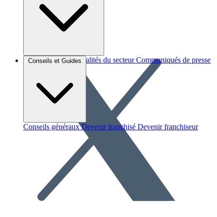
Brèves et actus
Actualités du secteur
Communiqués de presse
Conseils et Guides
Interviews
Conseils généraux
Devenir franchisé
Devenir franchiseur