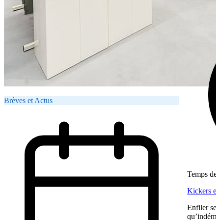
Brèves et Actus
Temps de l
Kickers en
Enfiler ses
qu’indémod