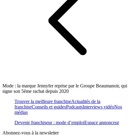
Mode : la marque Jennyfer reprise par le Groupe Beaumanoir, qui
signe son 5ème rachat depuis 2020
Trouver la meilleure franchise
Actualités de la
franchise
Conseils et guides
Podcasts
Interviews vidéo
Nos
médias
Devenir franchiseur : mode d’emploi
Espace annonceur
Abonnez-vous à la newsletter