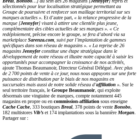
Bréal
,
Bonobo
…] au sein des 26 magasins [
Jennyfer
]
repris et
sélectionnés pour leur localisation stratégique permettant au
Groupe de poursuivre et renforcer son maillage territorial sur ses
marques actuelles ».
Et d’autre part,
« la relance progressive de la
marque [
Jennyfer
]
visant à attirer une clientèle plus jeune,
complémentaire des cibles actuelles de ses marques ».
« Ce
redéploiement,
précise encore le groupe,
se fera d’abord via sa
marketplace
Sarenza.com
, suivi par l’implantation de gammes
spécifiques dans son réseau de magasins ».
« La reprise de 26
magasins
Jennyfer
constitue une étape stratégique dans le
développement de notre réseau et illustre notre capacité à saisir les
opportunités pour accompagner la croissance de nos activités,
ajoute Thomas Beaumanoir, Directeur Général Délégué
. Avec plus
de 2 700 points de vente à ce jour, nous nous appuyons sur une forte
puissance de distribution par le biais de nos magasins en
succursales mais aussi de notre solide réseau d’
affiliation
».
Sur le
seul territoire français, le
Groupe Beaumanoir
, qui exploite
désormais une vingtaine de marques, compte notamment 445
magasins en propre ou en
commission-affiliation
sous enseigne
Cache Cache
, 333 boutiques
Breal
, 378 points de vente
Bonobo
,
182 multistores
Vib’s
et 174 implantations sous la bannière
Morgan
.
Partager sur :