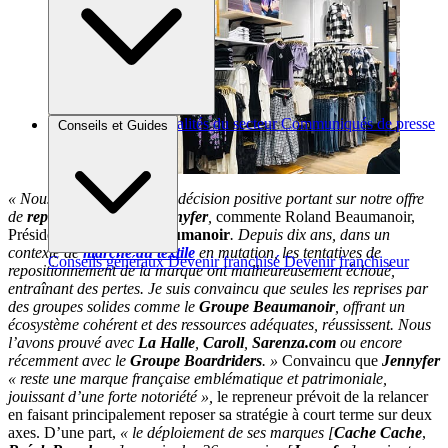
Brèves et actus
Actualités du secteur
Communiqués de presse
Conseils et Guides
Interviews
« Nous sommes fiers de la décision positive portant sur notre offre
de
reprise
concernant
Jennyfer
,
commente Roland Beaumanoir,
Président du
Groupe Beaumanoir
. Depuis dix ans, dans un
contexte de
marché du textile
en mutation, les tentatives de
Conseils généraux
Devenir franchisé
Devenir franchiseur
repositionnement de la marque ont malheureusement échoué,
entraînant des pertes. Je suis convaincu que seules les reprises par
des groupes solides comme le
Groupe Beaumanoir
, offrant un
écosystème cohérent et des ressources adéquates, réussissent. Nous
l’avons prouvé avec
La Halle
,
Caroll
,
Sarenza.com
ou encore
récemment avec le
Groupe Boardriders
. »
Convaincu que
Jennyfer
« reste une marque française emblématique et patrimoniale,
jouissant d’une forte notoriété »,
le repreneur prévoit de la relancer
en faisant principalement reposer sa stratégie à court terme sur deux
axes. D’une part,
« le déploiement de ses marques [
Cache Cache
,