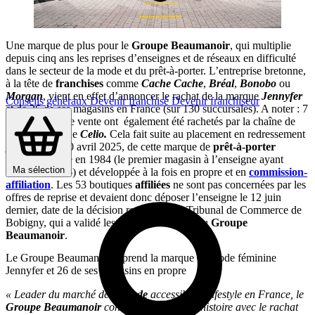
Une marque de plus pour le
Groupe Beaumanoir
, qui multiplie
depuis cinq ans les reprises d’enseignes et de réseaux en difficulté
dans le secteur de la mode et du prêt-à-porter. L’entreprise bretonne,
à la tête de
franchises
comme
Cache Cache
,
Bréal
,
Bonobo
ou
Morgan
, vient en effet d’annoncer le rachat de la marque
Jennyfer
Conseils généraux
Devenir franchisé
Devenir franchiseur
et de 26 de ses magasins en France (sur 130 succursales). A noter : 7
autres points de vente ont également été rachetés par la chaîne de
mode masculine
Celio.
Cela fait suite au placement en redressement
judiciaire, le 30 avril 2025, de cette marque de
prêt-à-porter
féminin
lancée en 1984 (le premier magasin à l’enseigne ayant
Ma sélection
ouvert en 1986) et développée à la fois en propre et en
commission-
affiliation
. Les 53 boutiques
affiliées
ne sont pas concernées par les
offres de reprise et devaient donc déposer l’enseigne le 12 juin
dernier, date de la décision rendue par le Tribunal de Commerce de
Bobigny, qui a validé les offres de
Celio
et du
Groupe
Beaumanoir
.
Le Groupe Beaumanoir reprend la marque de mode féminine
Jennyfer et 26 de ses magasins en propre
« Leader du marché de la
mode
accessible et lifestyle en France, le
Groupe Beaumanoir
continue d’écrire son histoire avec le rachat