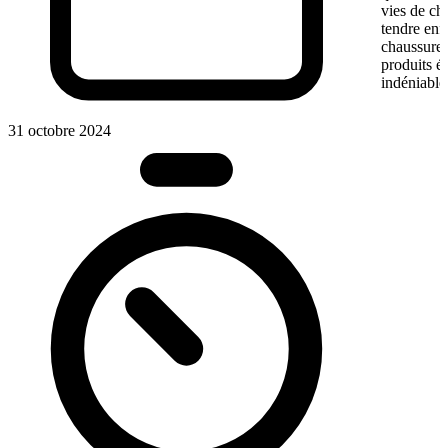
vies de ch
tendre enf
chaussures
produits é
indéniable 
31 octobre 2024