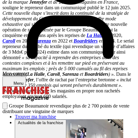
de la marque
Jennyfer
et de 26 de ses magasins en France,
souligne le repreneur dans un communiqué publié le 12 juin 2025.
Cette nouvelle étape s’inscrit dans la continuité de la stratégie de
développement du Groupe, en construisant une offre mode
exhaustive qui s’adresse à une clientèle élargie ».
Cette nouvelle
opération de rachat menée par le Groupe Beaumanoir est la
cinquième en cinq ans après les reprises de
La Halle
en 2020,
Caroll
en 2021,
Sarenza
en 2022 et
Boardriders
en 2024. Le serial
repreneur du marché du textile (qui revendique un volume d’affaires
de 3 Mds€ pour 2024) estime dans son communiqué avoir ainsi
démontré
« sa capacité à reprendre des entreprises dans des
contextes complexes et à les remettre sur pied en préservant au
maximum les emplois ; près de 5 000 cumulés au fil des reprises
Mon compte
successives (
La Halle
,
Caroll
,
Sarenza
et
Boardriders
) ».
Dans le
cas de
Jennyfer
,
l’offre de rachat par l’entreprise bretonne
« inclut
Menu
la reprise de 350 emplois qui seront préservés durablement »
.
Rappelons toutefois que les magasins en propre non rachetés
employaient environ 600 salariés.
Le Groupe Beaumanoir revendique plus de 2 700 points de vente
distribuant une vingtaine de marques
Trouver ma franchise
Actualités de la franchise