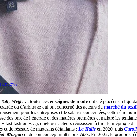
nterviews
,
Tally Weijl
… : toutes ces
enseignes de mode
ont été placées en liquida
egarde ou d’arbitrage qui ont concerné des acteurs du
marché du texti
ureusement pour les entreprises et le salariés concernées, cette série no
ausse des prix de l’énergie et des matières premières et malgré les tend
a « fast fashion »…), quelques acteurs réussissent à tirer leur épingle d
s et de réseaux de magasins défaillants :
La Halle
en 2020, puis
Caroll
al
,
Morgan
et de son concept multistore
Vib’s
. En 2022, le groupe cré