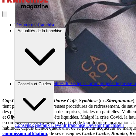
Trouver ma franchise
Actualités de la franchise
Brèves et actus
Actualités du secteur
Communiqués de presse
I
Conseils et Guides
Cop.Copine
,
Gap
France,
Pause Café
,
Symbiose
(ex-
Sinequanone
)
tient pas compte des nombreuses procédures de redressement, de sauv
des plans de continuation ou des reprises, totales ou partielles. Malhe
et
Olly Gan
ont à leur tour été liquidées. Malgré la crise Covid, la h
e-commerce, des marques à bas prix et de leur dernière incarnation : l
Conseils généraux
Devenir franchisé
Devenir franchiseur
habitude, depuis bientôt quatre ans, de se porteur acquéreur de marque
commission-affiliation
, de ses enseignes
Cache Cache
,
Bonobo
,
Bré