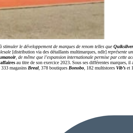
 à stimuler le développement de marques de renom telles que
Quiksilve
olesale
[distribution via des détaillants multimarques, ndlr]
représente un
umanoir
, de même que l’expansion internationale permise par cette acq
’affaires
au titre de son exercice 2023. Sous ses différentes marques, il
, 333 magasins
Breal
,
378 boutiques
Bonobo
,
182 multistores
Vib’s
et 