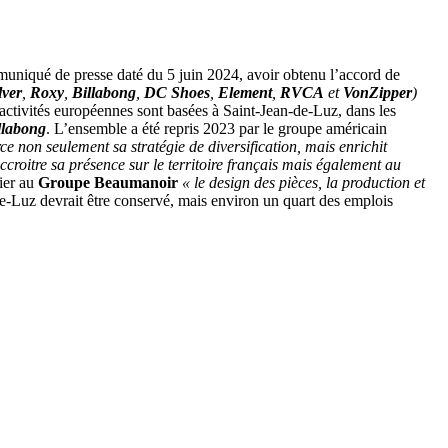
uniqué de presse daté du 5 juin 2024, avoir obtenu l’accord de
lver
,
Roxy
,
Billabong
,
DC Shoes
,
Element
,
RVCA
et
VonZipper
)
 activités européennes sont basées à Saint-Jean-de-Luz, dans les
llabong
. L’ensemble a été repris 2023 par le groupe américain
ce non seulement sa stratégie de diversification, mais enrichit
croitre sa présence sur le territoire français mais également au
ier au
Groupe Beaumanoir
« le design des pièces, la production et
de-Luz devrait être conservé, mais environ un quart des emplois