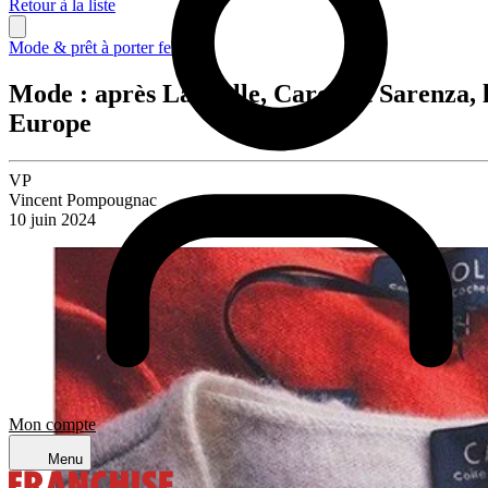
Retour à la liste
Mode & prêt à porter femme
Mode : après La Halle, Caroll et Sarenza,
Europe
VP
Vincent Pompougnac
10 juin 2024
Mon compte
Menu