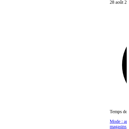
28 août 2
Temps de l
Mode : apr
magasins (