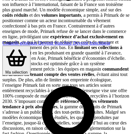
son influence à l’international, faisant de la France son troisième
plus grand marché. Un modèle économique simple, axé sur des
coûts réduits
et des
volumes importants
, a permis à Primark de se
positionner comme un acteur incontournable du vêtement
confectionné à bas prix en France. Contrairement à d’autres
enseignes de mode, Primark refuse de se lancer dans le commerce
en ligne, privilégiant une
expérience d’achat exclusivement en
magasin
, ce qui lui permet de réduire ses coûts de structure et
Conseils généraux
Devenir franchisé
Devenir franchiseur
d’offrir constamment des prix bas. En
limitant ses collections à
deux par an
et en les produisant en grande quantité à l’avance,
principalement en Asie, Primark bénéficie d’économies d’échelle.
La gestion des stocks est optimisée grâce à un système
d’approvisionnement précis : les équipes en magasin
commandent
Ma sélection
les articles en tenant compte des ventes réelles
, évitant ainsi tout
surplus. De plus, afin de limiter son empreinte écologique,
l’enseigne Primark fait en sorte que tous ses articles soient
entièrement recyclables à partir de 2027. L’enseigne vise une offre
100% composée de matières renouvelables ou recyclées à l’horizon
2030. S’imposant comme
une
référence pour les vêtements
tendance à prix abordables
, la gamme de produits de Primark
s’adresse à un public varié, des tout-petits aux adultes. Malgré ses
modèles économiques bien étudiés, les quantités produites par
l’enseigne, jusque-là confidentielles, sont aujourd’hui au cœur des
discussions, en raison du durcissement de la réglementation sur la
fast-fashion. Questionnée sur l’étendue de sa gamme, la