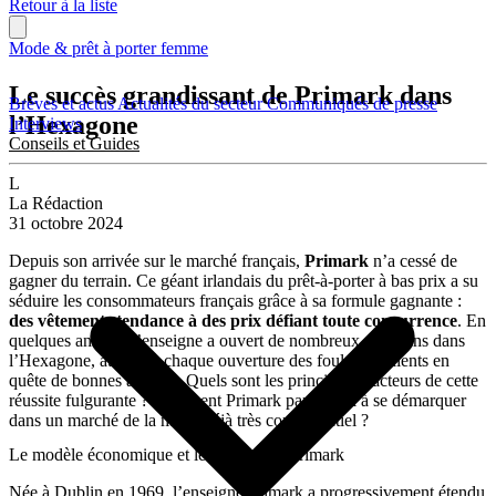
Retour à la liste
Mode & prêt à porter femme
Le succès grandissant de Primark dans
Brèves et actus
Actualités du secteur
Communiqués de presse
l’Hexagone
Interviews
Conseils et Guides
L
La Rédaction
31 octobre 2024
Depuis son arrivée sur le marché français,
Primark
n’a cessé de
gagner du terrain. Ce géant irlandais du prêt-à-porter à bas prix a su
séduire les consommateurs français grâce à sa formule gagnante :
des
vêtements
tendance
à des prix défiant toute
concurrence
. En
quelques années, l’enseigne a ouvert de nombreux magasins dans
l’Hexagone, attirant à chaque ouverture des foules de clients en
quête de bonnes affaires. Quels sont les principaux facteurs de cette
réussite fulgurante ? Comment Primark parvient-il à se démarquer
dans un marché de la mode déjà très concurrentiel ?
Le modèle économique et les enjeux de Primark
Née à Dublin en 1969, l’enseigne Primark a progressivement étendu