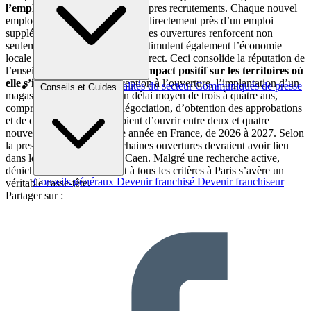
l’emploi local
au-delà de ses propres recrutements. Chaque nouvel
employé chez Primark génère indirectement près d’un emploi
supplémentaire dans la région. Ces ouvertures renforcent non
seulement l’emploi direct, mais stimulent également l’économie
locale en favorisant l’emploi indirect. Ceci consolide la réputation de
l’enseigne comme
un acteur à impact positif sur les territoires où
elle s’implante
. De la conception à l’ouverture, l’implantation d’un
Brèves et actus
Actualités du secteur
Communiqués de presse
Conseils et Guides
magasin Primark requiert un délai moyen de trois à quatre ans,
Interviews
comprenant les phases de négociation, d’obtention des approbations
et de construction. Ils prévoient d’ouvrir entre deux et quatre
nouveaux magasins chaque année en France, de 2026 à 2027. Selon
la presse régionale, les prochaines ouvertures devraient avoir lieu
dans les villes de Troyes et Caen. Malgré une recherche active,
dénicher un local répondant à tous les critères à Paris s’avère un
Conseils généraux
Devenir franchisé
Devenir franchiseur
véritable casse-tête.
Partager sur :