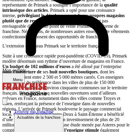
représentante de Primark a souligné l’importance de la
qualité
intrinsèque des articles
. Primark a opté pour une croissance
interne,
privilégiant le développement
de ses propres magasins
plutôt que de recourir à la franchise
. Ainsi, il n’est pas
envisageable d’ouvrir un point de vente Primark sous forme de
franchise. Néanmoins, de nombreuses autres enseignes de vêtements
confectionnés proposent des opportunités de franchise.
L’extension du réseau Primark sur le territoire français
Suite à une croissance rapide post-pandémie (COVID-19), Primark
modère désormais son rythme d’ouverture de magasins en France.
Un budget de 102 millions d’euros
a été alloué par l’entreprise
Mon compte
pour l’ouverture de
ses
huit nouvelles boutiques
, dont les
surfaces varient entre 2 500 et 5 000 mètres carrés. Ces enseignes
Menu
s’implantent de préférence dans les villes de plus de 150 000
habitants, représentant environ cinquante communes sur le territoire
français. D’ici 2025, cinq nouvelles ouvertures sont d’ailleurs
prévues en France, notamment dans des villes comme Troyes et
Caen, renforçant la présence de l’enseigne dans de nouvelles
régions. L’arrivée de Primark bouleverse le paysage commercial
Trouver ma franchise
local. Cependant, le pôle Centre Deux à Saint-Étienne a bénéficié
Actualités de la franchise
d’une refonte complète grâce à un investissement de plus de 20
millions d’euros. Les résultats d’une étude menée par Asteres pour le
compte de la chaîne révèlent que
l’enseigne stimule
également