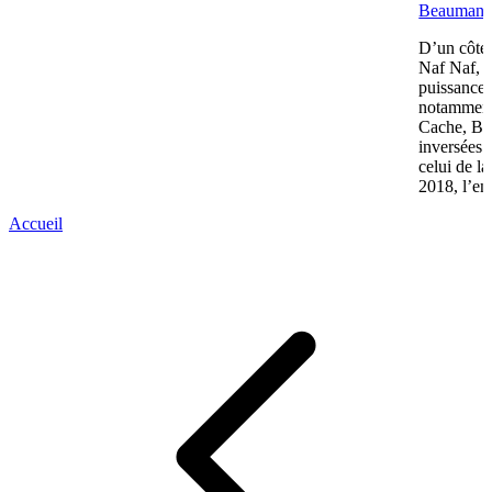
Beaumano
D’un côté,
Naf Naf, c
puissance 
notamment
Cache, Bré
inversées 
celui de l
2018, l’en
Accueil