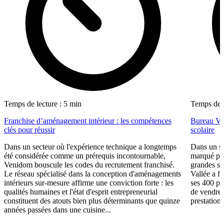
Temps de lecture : 5 min
Temps de l
Franchise d’aménagement intérieur : les compétences
Bureau Val
clés pour réussir
scolaire
Dans un secteur où l'expérience technique a longtemps
Dans un se
été considérée comme un prérequis incontournable,
marqué par
Venidom bouscule les codes du recrutement franchisé.
grandes su
Le réseau spécialisé dans la conception d'aménagements
Vallée a fa
intérieurs sur-mesure affirme une conviction forte : les
ses 400 po
qualités humaines et l'état d'esprit entrepreneurial
de vendre 
constituent des atouts bien plus déterminants que quinze
prestations
années passées dans une cuisine...