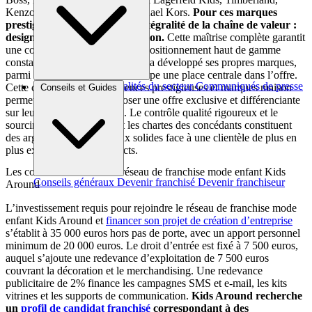
Kenzo, Zadig & Voltaire et Michael Kors.
Pour ces marques
prestigieuses, CWF assure l’intégralité de la chaîne de valeur :
design, fabrication et distribution.
Cette maîtrise complète garantit
une cohérence qualitative et un positionnement haut de gamme
constant. D’autre part, le groupe a développé ses propres marques,
parmi lesquelles Billieblush occupe une place centrale dans l’offre.
Brèves et actus
Actualités du secteur
Communiqués de presse
Cette combinaison entre licences prestigieuses et marques maison
Conseils et Guides
Interviews
permet aux affiliés de proposer une offre exclusive et différenciante
sur leur zone de chalandise. Le contrôle qualité rigoureux et le
sourcing éthique respectant les chartes des concédants constituent
des arguments commerciaux solides face à une clientèle de plus en
plus exigeante sur ces aspects.
Les conditions d’accès au réseau de franchise mode enfant Kids
Conseils généraux
Devenir franchisé
Devenir franchiseur
Around
L’investissement requis pour rejoindre le réseau de franchise mode
enfant Kids Around et
financer son projet de création d’entreprise
s’établit à 35 000 euros hors pas de porte, avec un apport personnel
minimum de 20 000 euros. Le droit d’entrée est fixé à 7 500 euros,
auquel s’ajoute une redevance d’exploitation de 7 500 euros
couvrant la décoration et le merchandising. Une redevance
publicitaire de 2% finance les campagnes SMS et e-mail, les kits
vitrines et les supports de communication.
Kids Around recherche
un
profil de candidat franchisé
correspondant à des