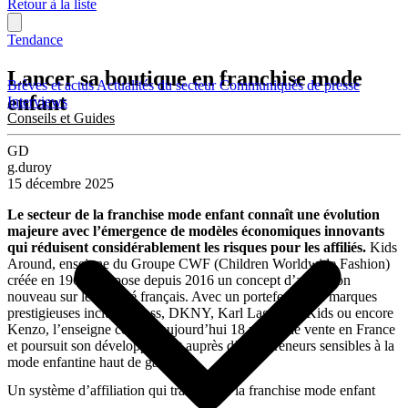
Retour à la liste
Tendance
Lancer sa boutique en franchise mode
Brèves et actus
Actualités du secteur
Communiqués de presse
enfant
Interviews
Conseils et Guides
GD
g.duroy
15 décembre 2025
Le secteur de la franchise mode enfant connaît une évolution
majeure avec l’émergence de modèles économiques innovants
qui réduisent considérablement les risques pour les affiliés.
Kids
Around, enseigne du Groupe CWF (Children Worldwide Fashion)
créée en 1965, propose depuis 2016 un concept d’affiliation
nouveau sur le marché français. Avec un portefeuille de marques
prestigieuses incluant Boss, DKNY, Karl Lagerfeld Kids ou encore
Kenzo, l’enseigne compte aujourd’hui 18 points de vente en France
et poursuit son développement auprès d’entrepreneurs sensibles à la
mode enfantine haut de gamme.
Un système d’affiliation qui transforme la franchise mode enfant