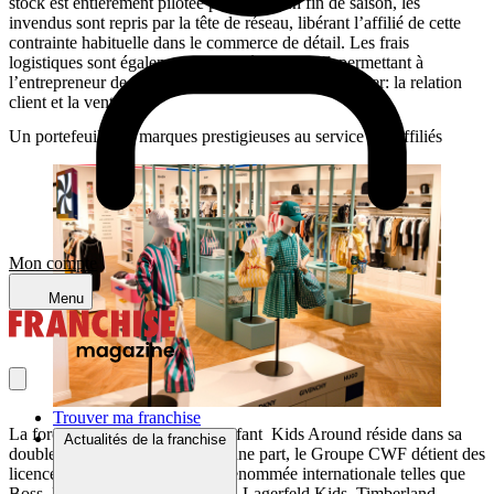
stock est entièrement pilotée par CWF. En fin de saison, les
invendus sont repris par la tête de réseau, libérant l’affilié de cette
contrainte habituelle dans le commerce de détail. Les frais
logistiques sont également supportés par CWF, permettant à
l’entrepreneur de se concentrer sur son cœur de métier: la relation
client et la vente.
Un portefeuille de marques prestigieuses au service des affiliés
Mon compte
Menu
Trouver ma franchise
La force de la franchise mode enfant Kids Around réside dans sa
Actualités de la franchise
double stratégie de marques. D’une part, le Groupe CWF détient des
licences pour des enseignes de renommée internationale telles que
Boss, DKNY, Marc Jacobs, Karl Lagerfeld Kids, Timberland,