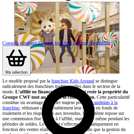
Conseils généraux
Devenir franchisé
Devenir franchiseur
Ma sélection
Le modèle proposé par la
franchise Kids Around
se distingue
radicalement des franchises traditionnelles dans le secteur de la
mode.
L’affilié ne finance pas le stock, qui reste la propriété du
Groupe CWF tout au long de la collaboration.
Cette particularité
constitue un avantage financier majeur pour les
candidats à la
franchise
, réduisant considérablement leur besoin en fonds de
roulement et les risques liés aux invendus. Le système repose sur
une commission fixe versée à l’affilié, maintenue même pendant les
périodes de soldes. Le réassort s’effectue automatiquement en
fonction des ventes réalisées en boutique, tandis que la gestion du