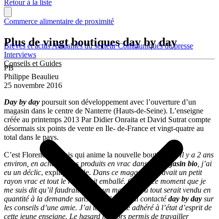
Retour à la liste
Commerce alimentaire de proximité
Plus de vingt boutiques day by day
Brèves et actus
Actualités du secteur
Communiqués de presse
Interviews
Conseils et Guides
PB
Philippe Beaulieu
25 novembre 2016
Day by day
poursuit son développement avec l’ouverture d’un
magasin dans le centre de Nanterre (Hauts-de-Seine). L’enseigne
créée au printemps 2013 Par Didier Onraita et David Sutrat compte
désormais six points de vente en Ile- de-France et vingt-quatre au
total dans le pays.
C’est Florence Gallois qui anime la nouvelle boutique. «
Il y a 2 ans
environ, en achetant des produits en vrac dans un
magasin bio
, j’ai
eu un déclic
, explique-t-elle.
Dans ce magasin, il y avait un petit
rayon vrac et tout le reste était emballé. C’est à ce moment que je
me suis dit qu’il faudrait ouvrir un magasin où tout serait vendu en
quantité à la demande sans emballage. J’ai contacté
day by day
sur
les conseils d’une amie. J’ai tout de suite adhéré à l’état d’esprit de
cette jeune enseigne. Le hasard m’alors permis de travailler