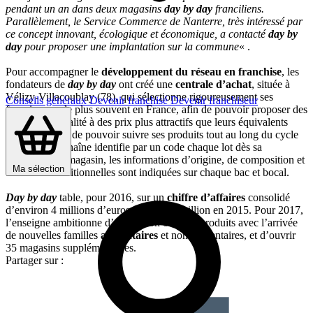
pendant un an dans deux magasins
day by day
franciliens.
Parallèlement, le Service Commerce de Nanterre, très intéressé par
ce concept innovant, écologique et économique, a contacté
day by
day
pour proposer une implantation sur la commune
« .
Pour accompagner le
développement du réseau en franchise
, les
fondateurs de
day by day
ont créé une
centrale d’achat
, située à
Vélizy-Villacoublay (78), qui sélectionne rigoureusement ses
Conseils généraux
Devenir franchisé
Devenir franchiseur
fournisseurs, le plus souvent en France, afin de pouvoir proposer des
produits de qualité à des prix plus attractifs que leurs équivalents
emballés. Afin de pouvoir suivre ses produits tout au long du cycle
de ventes, la chaîne identifie par un code chaque lot dès sa
réception. En magasin, les informations d’origine, de composition et
Ma sélection
de valeurs nutritionnelles sont indiquées sur chaque bac et bocal.
Day by day
table, pour 2016, sur un
chiffre d’affaires
consolidé
d’environ 4 millions d’euros, contre un million en 2015. Pour 2017,
l’enseigne ambitionne d’élargir son offre de produits avec l’arrivée
de nouvelles familles
alimentaires
et non-alimentaires, et d’ouvrir
35 magasins supplémentaires.
Partager sur :