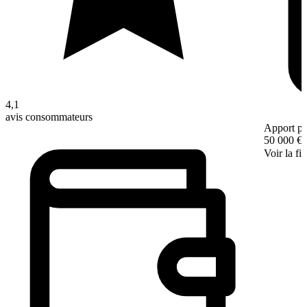
4,1
avis consommateurs
Apport pe
50 000 €
Voir la fi