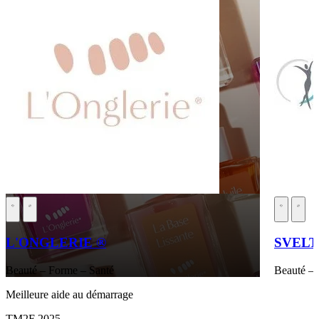
L'ONGLERIE ®
SVEL
Beauté – Forme – Santé
Beauté – 
Meilleure aide au démarrage
TM2F 2025