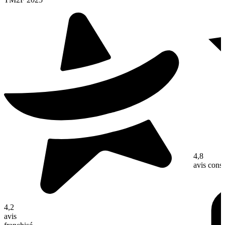
4,8
avis con
4,2
avis