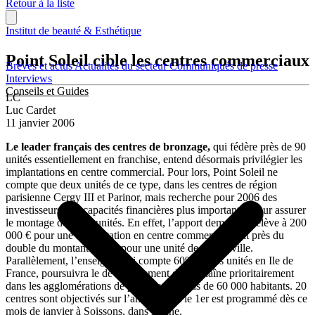
Retour à la liste
Institut de beauté & Esthétique
Point Soleil cible les centres commerciaux
Brèves et actus
Actualités du secteur
Communiqués de presse
Interviews
Conseils et Guides
LC
Luc Cardet
11 janvier 2006
Le leader français des centres de bronzage,
qui fédère près de 90
unités essentiellement en franchise, entend désormais privilégier les
implantations en centre commercial. Pour lors, Point Soleil ne
compte que deux unités de ce type, dans les centres de région
parisienne Cergy III et Parinor, mais recherche pour 2006 des
investisseurs aux capacités financières plus importantes pour assurer
le montage de telles unités. En effet, l’apport demandé s’élève à 200
000 € pour une implantation en centre commercial, soit près du
double du montant requis pour une unité de centre-ville.
Parallèlement, l’enseigne, qui compte 60% de ses unités en Ile de
France, poursuivra le développement de sa chaîne prioritairement
dans les agglomérations de province de plus de 60 000 habitants. 20
centres sont objectivés sur l’année, dont le 1er est programmé dès ce
mois de janvier à Soissons, dans l’Aine.