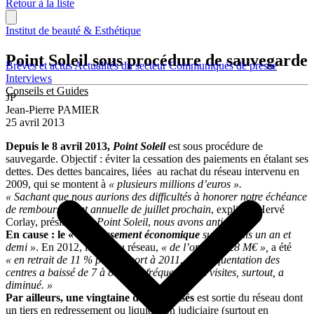
Retour à la liste
Institut de beauté & Esthétique
Point Soleil sous procédure de sauvegarde
Brèves et actus
Actualités du secteur
Communiqués de presse
Interviews
Conseils et Guides
JP
Jean-Pierre PAMIER
25 avril 2013
Depuis le 8 avril 2013,
Point Soleil
est sous procédure de
sauvegarde. Objectif : éviter la cessation des paiements en étalant ses
dettes. Des dettes bancaires, liées au rachat du réseau intervenu en
2009, qui se montent à
« plusieurs millions d’euros ».
« Sachant que nous aurions des difficultés à honorer notre échéance
de remboursement annuelle de juillet prochain
, explique Hervé
Corlay, président de
Point Soleil
,
nous avons anticipé ».
En cause : le «
ralentissement économique
subi depuis un an et
demi »
. En 2012, le CA du réseau,
« de l’ordre de 28 M€ »,
a été
« en retrait de 11 % par rapport à 2011.
La fréquentation des
centres a baissé de 7 à 8 %. La fréquence des visites, surtout, a
diminué. »
Par ailleurs, une vingtaine de franchisés
est sortie du réseau dont
un tiers en redressement ou liquidation judiciaire (surtout en