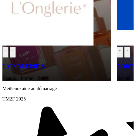
L'ONGLERIE ®
BODY 
Beauté – Forme – Santé
Beauté – 
Meilleure aide au démarrage
TM2F 2025