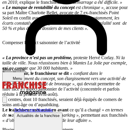
en 2010,
explique le franchiseur.
Leur démarrage a été difficile. »
« Le manque de rentabilité du concept
est chronique »,
accuse pour
sa part Maître Charlotte Bellet, avocate de 7 ex-franchisés
Point
Soleil
en conflit avec le franchiseur.
En province notamment, les
écarts constatés entre les prévisionnels transmis et la réalité sont de
50 % et plus dans les dossiers de mes clients ».
Compenser l’aspect saisonnier de l’activité
« La province n’est pas un problème,
proteste Hervé Corlay.
Ni la
taille de ville. Nous réussissons bien à Mantes La Jolie par exemple,
qui ne compte que 30 000 habitants. »
Mon compte
Pour l’avenir, le franchiseur se dit
« confiant dans le
repositionnement du concept, son élargissement vers une activité de
Menu
bien-être, plus seulement de bronzage »,
qui devrait permettre de
faire face à l’aspect saisonnier de l’activité (concentrée et parfois
réduite à la période avril-août).
15 centres, dont 10 franchisés, seraient déjà équipés de corners de
soins anti-âge ou d’aquabiking.
Trouver ma franchise
Le franchiseur met aussi en avant
ce qu’il a changé «
en termes
de marketing direct et de benchmarking »,
permettant aux franchisés
Actualités de la franchise
« d’obtenir un diagnostic précis de leur affaire ».
Plusieurs ex-franchisés très mécontents