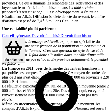
province). Ce qui a diminué les remontées des redevances et des
loyers sur le matériel. Le franchiseur a aussi
« aidé certains
franchisés à passer le cap ».
Et le développement a été freiné.
Résultat, sur Alizés Diffusion (société de tête du réseau), le chiffre
d’affaires est passé de 7,4 à 5 millions € en un an.
Une rentabilité plutôt parisienne
Conseils généraux
Devenir franchisé
Devenir franchiseur
« Le marché du bronzage est étroit,
explique un spécialiste du
secteur.
Seule une petite fraction de la population en consomme et
encore pas toute l’année. C’est une question de style de vie et de
pouvoir d’achat. Il faut donc s’installer dans une ville d’une taille
suffisante pour ne pas échouer. En province notamment, le potentiel
Ma sélection
est faible. »
En France en 2011, près de la moitié
des centres franchisés n’a
pas publié ses comptes. Pour les autres, le CA moyen des unités de
plus de 3 ans s’est établi à 190 000 € (de 160 000 en province à 220
000 à Paris intra-muros).
Le résultat d’exploitation étant, lui, de 18 000 € en moyenne (entre 2
000 à Tarbes et 55 000 € à Paris 20e. Des niveaux qui, eu égard à
l’investissement initial de 250 000 euros, ne semblent pas très
élevés.
Même les succursales ne brillent pas,
comme le montrent les
comptes d’Alizés Exploitation depuis 5 ans.
« Plusieurs ont ouvert