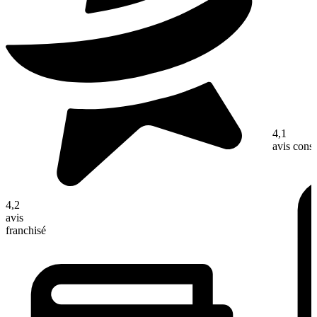
4,1
avis con
4,2
avis
franchisé