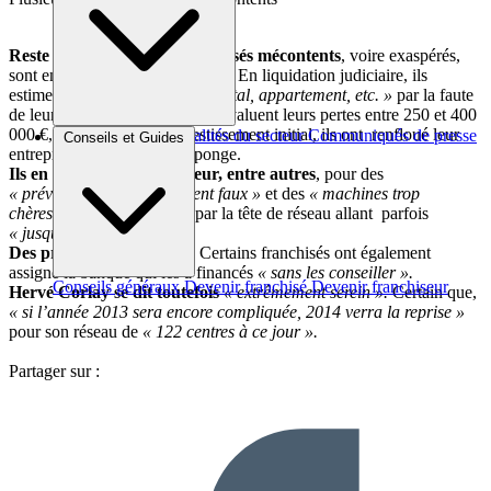
Reste que plusieurs ex-franchisés mécontents
, voire exaspérés,
sont en litige avec le franchiseur. En liquidation judiciaire, ils
estiment
« avoir tout perdu, capital, appartement, etc. »
par la faute
de leur ex-partenaire. Certains évaluent leurs pertes entre 250 et 400
000 €, car, en plus de l’investissement initial, ils ont renfloué leur
Brèves et actus
Actualités du secteur
Communiqués de presse
Conseils et Guides
entreprise avant de jeter l’éponge.
Interviews
Ils en veulent au franchiseur, entre autres
, pour des
« prévisionnels complètement faux »
et des
« machines trop
chères »
, les marges prises par la tête de réseau allant parfois
« jusqu’à 100 % »
.
Des procès sont en cours.
Certains franchisés ont également
assigné la banque qui les a financés
« sans les conseiller ».
Conseils généraux
Devenir franchisé
Devenir franchiseur
Hervé Corlay se dit toutefois
« extrêmement serein ».
Certain que,
« si l’année 2013 sera encore compliquée, 2014 verra la reprise »
pour son réseau de
« 122 centres à ce jour ».
Partager sur :