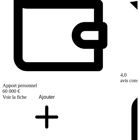
4,0
avis con
Apport personnel
60 000 €
Voir la fiche
Ajouter