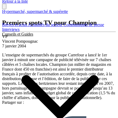
Retour à la liste
Hypermarché, supermarché & supérette
Premiers spots TV pour Champion
Brèves et actus
Actualités du secteur
Communiqués de presse
Interviews
Conseils et Guides
VP
Vincent Pompougnac
7 janvier 2004
L’enseigne de supermarchés du groupe Carrefour a lancé le 1er
janvier à minuit une campagne de publicité télévisée sur 7 chaînes
câblées et 5 chaînes locales. Champion (un millier de magasins en
France dont 450 en franchise) est ainsi le premier distributeur
français à profiter de l’autorisation accordée, depuis cette date, à la
distribution, la presse et l’édition, de faire de la publicité sur ces
supports. Les chaînes hertziennes leur restant interdites qu’en 2007,
hors parrainage. Cette campagne devrait se poursuivre jusqu’au 13
janvier, sans inflation du budget global de communication (1,5 % du
chiffre d’affaires, dont 4 % pour la publicité institutionnelle).
Partager sur :