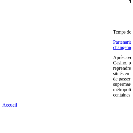
Temps de l
Partenaria
changemen
Après avoi
Casino, pu
reprendre
situés en 
de passer 
supermarc
métropolit
centaines 
Accueil