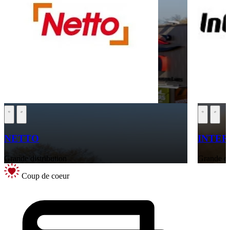
NETTO
INTE
Grande distribution
Grande di
Coup de coeur