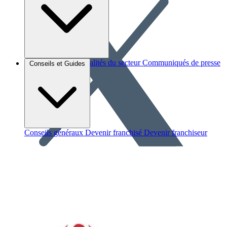
Brèves et actus
Actualités du secteur
Communiqués de presse
Conseils et Guides
Interviews
Conseils généraux
Devenir franchisé
Devenir franchiseur