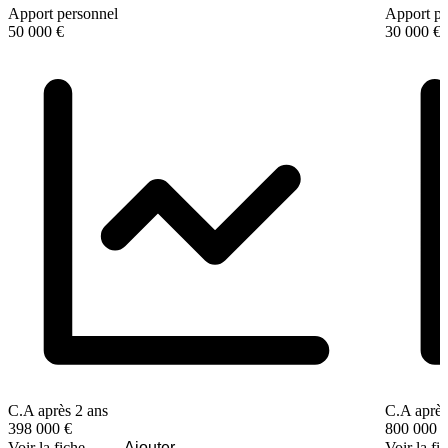
Apport personnel
Apport pe
50 000 €
30 000 €
C.A après 2 ans
C.A après
398 000 €
800 000 
Voir la fiche
Ajouter
Voir la fi