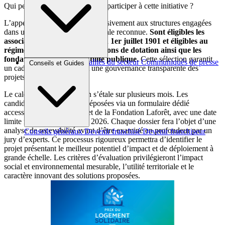
Qui peut candidater et comment participer à cette initiative ?
L’appel à projets s’adresse exclusivement aux structures engagées
dans une démarche d’utilité sociale reconnue.
Sont éligibles les
associations régies par la loi du 1er juillet 1901 et éligibles au
régime du mécénat, les fondations de dotation ainsi que les
fondations reconnues d’utilité publique.
Cette sélection garantit
Brèves et actus
Actualités du secteur
Communiqués de presse
Conseils et Guides
un cadre juridique solide et une gouvernance transparente des
Interviews
projets soutenus.
Le calendrier de l’opération s’étale sur plusieurs mois. Les
candidatures devront être déposées via un formulaire dédié
accessible sur le site internet de la Fondation Laforêt, avec une date
limite fixée au 7 septembre 2026. Chaque dossier fera l’objet d’une
analyse de recevabilité avant d’être examiné en profondeur par un
Conseils généraux
Devenir franchisé
Devenir franchiseur
jury d’experts. Ce processus rigoureux permettra d’identifier le
projet présentant le meilleur potentiel d’impact et de déploiement à
grande échelle. Les critères d’évaluation privilégieront l’impact
social et environnemental mesurable, l’utilité territoriale et le
caractère innovant des solutions proposées.