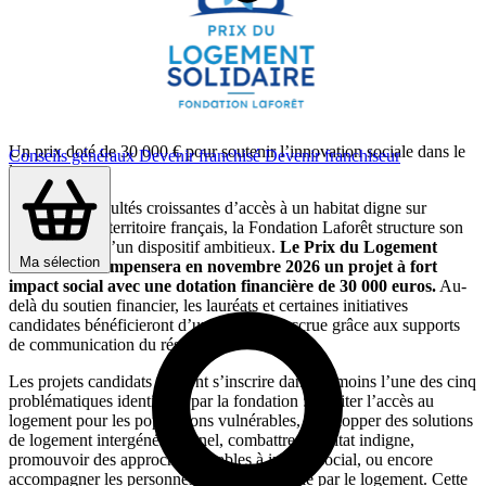
Un prix doté de 30 000 € pour soutenir l’innovation sociale dans le
Conseils généraux
Devenir franchisé
Devenir franchiseur
logement
Face aux difficultés croissantes d’accès à un habitat digne sur
l’ensemble du territoire français, la Fondation Laforêt structure son
action autour d’un dispositif ambitieux.
Le Prix du Logement
Ma sélection
Solidaire récompensera en novembre 2026 un projet à fort
impact social avec une dotation financière de 30 000 euros.
Au-
delà du soutien financier, les lauréats et certaines initiatives
candidates bénéficieront d’une visibilité accrue grâce aux supports
de communication du réseau.
Les projets candidats devront s’inscrire dans au moins l’une des cinq
problématiques identifiées par la fondation : faciliter l’accès au
logement pour les populations vulnérables, développer des solutions
de logement intergénérationnel, combattre l’habitat indigne,
promouvoir des approches durables à impact social, ou encore
accompagner les personnes vers l’autonomie par le logement. Cette