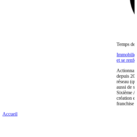
Temps de l
Immobilier
et se renf
Actionnair
depuis 202
réseau (qu
aussi de s
Sixième A
création e
franchise 
Accueil