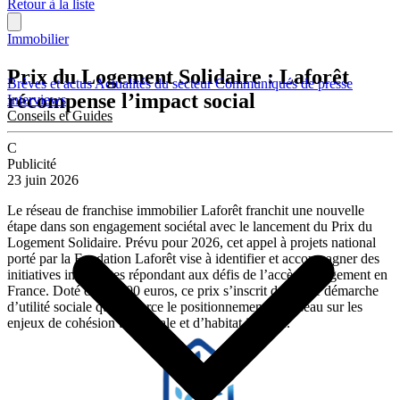
Retour à la liste
Immobilier
Prix du Logement Solidaire : Laforêt
Brèves et actus
Actualités du secteur
Communiqués de presse
récompense l’impact social
Interviews
Conseils et Guides
C
Publicité
23 juin 2026
Le réseau de franchise immobilier Laforêt franchit une nouvelle
étape dans son engagement sociétal avec le lancement du Prix du
Logement Solidaire. Prévu pour 2026, cet appel à projets national
porté par la Fondation Laforêt vise à identifier et accompagner des
initiatives innovantes répondant aux défis de l’accès au logement en
France. Doté de 30 000 euros, ce prix s’inscrit dans une démarche
d’utilité sociale qui renforce le positionnement du réseau sur les
enjeux de cohésion territoriale et d’habitat inclusif.