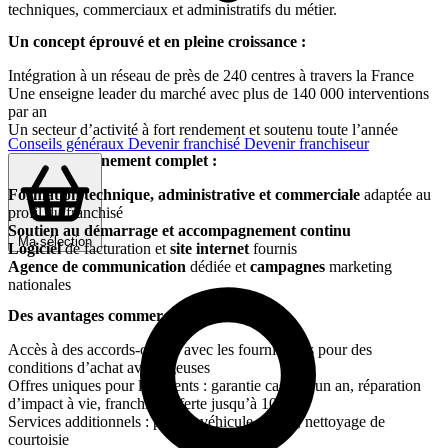
techniques, commerciaux et administratifs du métier.
Un concept éprouvé et en pleine croissance :
Intégration à un réseau de près de 240 centres à travers la France
Une enseigne leader du marché avec plus de 140 000 interventions
par an
Un secteur d’activité à fort rendement et soutenu toute l’année
Conseils généraux
Devenir franchisé
Devenir franchiseur
Un accompagnement complet :
Formation technique, administrative et commerciale
adaptée au
profil du franchisé
Soutien au démarrage et accompagnement continu
Ma sélection
Logiciel
de facturation et
site internet
fournis
Agence de communication
dédiée et
campagnes
marketing
nationales
Des avantages commerciaux…
Accès à des accords-cadres avec les fournisseurs pour des
conditions d’achat avantageuses
Offres uniques pour les clients : garantie casse d’un an, réparation
d’impact à vie, franchise offerte jusqu’à 100€
Services additionnels : prêt de véhicule gratuit, nettoyage de
courtoisie