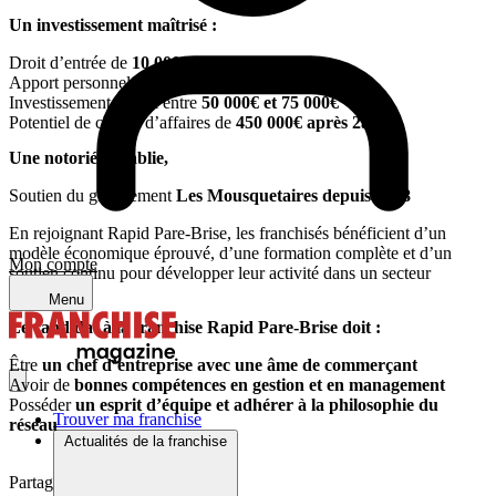
Un investissement maîtrisé :
Droit d’entrée de
10 000€ HT
Apport personnel à partir de
15 000€
Investissement global entre
50 000€ et 75 000€
Potentiel de chiffre d’affaires de
450 000€ après 2ans
Une notoriété établie,
Soutien du groupement
Les Mousquetaires depuis 2018
En rejoignant Rapid Pare-Brise, les franchisés bénéficient d’un
modèle économique éprouvé, d’une formation complète et d’un
Mon compte
soutien continu pour développer leur activité dans un secteur
porteur.
Menu
Le candidat à la franchise Rapid Pare-Brise doit :
Être
un chef d’entreprise avec une âme de commerçant
Avoir de
bonnes compétences en gestion et en management
Posséder
un esprit d’équipe et adhérer à la philosophie du
Trouver ma franchise
réseau
Actualités de la franchise
Partager sur :