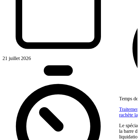
21 juillet 2026
Temps de l
Traitement
rachète la
Le spéciali
la barre du
liquidatio