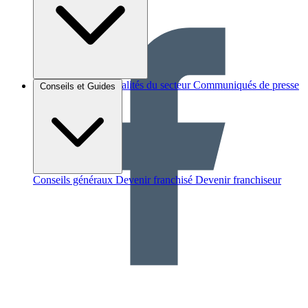
Brèves et actus
Actualités du secteur
Communiqués de presse
Conseils et Guides
Interviews
Conseils généraux
Devenir franchisé
Devenir franchiseur