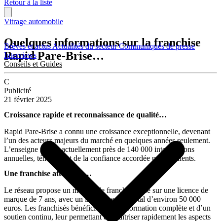
Retour à la liste
Vitrage automobile
Quelques informations sur la franchise
Brèves et actus
Actualités du secteur
Communiqués de presse
Rapid Pare-Brise…
Interviews
Conseils et Guides
C
Publicité
21 février 2025
Croissance rapide et reconnaissance de qualité…
Rapid Pare-Brise a connu une croissance exceptionnelle, devenant
l’un des acteurs majeurs du marché en quelques années seulement.
L’enseigne réalise actuellement près de 140 000 interventions
annuelles, témoignant de la confiance accordée par les clients.
Une franchise attractive…
Le réseau propose un modèle de franchise basé sur une licence de
marque de 7 ans, avec un investissement total d’environ 50 000
euros. Les franchisés bénéficient d’une formation complète et d’un
soutien continu, leur permettant de maîtriser rapidement les aspects