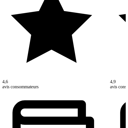
4,6
4,9
avis consommateurs
avis con