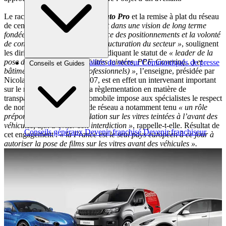
Le rachat de la marque
Select Auto Pro
et la remise à plat du réseau
de centres à l’enseigne
« s’inscrit dans une vision de long terme
fondée sur la qualité, la cohérence des positionnements et la volonté
de contribuer à une meilleure structuration du secteur »
, soulignent
les dirigeants de
Glastint
. Revendiquant le statut de
« leader de la
pose de films automobiles (vitres teintées, PPF, Covering…) et
Brèves et actus
Actualités du secteur
Communiqués de presse
Conseils et Guides
bâtiment (particuliers et professionnels) »,
l’enseigne, présidée par
Interviews
Nicolas Guiselin depuis 2007, est en effet un intervenant important
sur le marché français, où la règlementation en matière de
transparence de vitrage automobile impose aux spécialistes le respect
de normes strictes. La tête de réseau a notamment tenu
« un rôle
prépondérant dans la législation sur les vitres teintées à l’avant des
véhicules, afin d’éviter son interdiction »
, rappelle-t-elle. Résultat de
Conseils généraux
Devenir franchisé
Devenir franchiseur
cet engagement :
« la France est le seul pays européen à ce jour à
autoriser la pose de films sur les vitres avant des véhicules ».