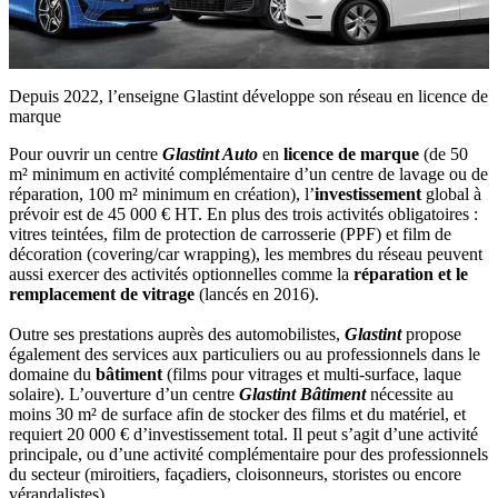
Depuis 2022, l’enseigne Glastint développe son réseau en licence de
marque
Pour ouvrir un centre
Glastint Auto
en
licence de marque
(de 50
m² minimum en activité complémentaire d’un centre de lavage ou de
réparation, 100 m² minimum en création), l’
investissement
global à
prévoir est de 45 000 € HT. En plus des trois activités obligatoires :
vitres teintées, film de protection de carrosserie (PPF) et film de
décoration (covering/car wrapping), les membres du réseau peuvent
aussi exercer des activités optionnelles comme la
réparation et le
remplacement de vitrage
(lancés en 2016).
Outre ses prestations auprès des automobilistes,
Glastint
propose
également des services aux particuliers ou au professionnels dans le
domaine du
bâtiment
(films pour vitrages et multi-surface, laque
solaire). L’ouverture d’un centre
Glastint Bâtiment
nécessite au
moins 30 m² de surface afin de stocker des films et du matériel, et
requiert 20 000 € d’investissement total. Il peut s’agit d’une activité
principale, ou d’une activité complémentaire pour des professionnels
du secteur (miroitiers, façadiers, cloisonneurs, storistes ou encore
vérandalistes).