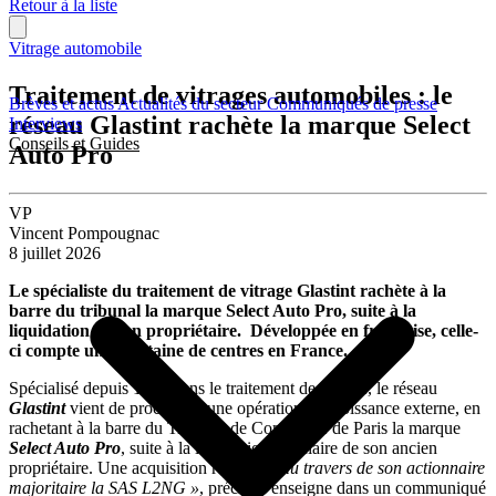
Retour à la liste
Vitrage automobile
Traitement de vitrages automobiles : le
Brèves et actus
Actualités du secteur
Communiqués de presse
réseau Glastint rachète la marque Select
Interviews
Conseils et Guides
Auto Pro
VP
Vincent Pompougnac
8 juillet 2026
Le spécialiste du traitement de vitrage Glastint rachète à la
barre du tribunal la marque Select Auto Pro, suite à la
liquidation de son propriétaire. Développée en franchise, celle-
ci compte une trentaine de centres en France.
Spécialisé depuis 1989 dans le traitement de vitrage, le réseau
Glastint
vient de procéder à une opération de croissance externe, en
rachetant à la barre du Tribunal de Commerce de Paris la marque
Select Auto Pro
, suite à la liquidation judiciaire de son ancien
propriétaire. Une acquisition réalisée
« au travers de son actionnaire
majoritaire la SAS L2NG »
, précise l’enseigne dans un communiqué