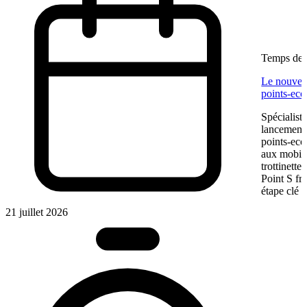
Temps de l
Le nouveau
points-eco
Spécialist
lancement 
points-eco
aux mobilit
trottinette
Point S fra
étape clé d
21 juillet 2026