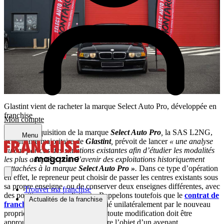
Glastint vient de racheter la marque Select Auto Pro, développée en
franchise
Mon compte
Suite à l’acquisition de la marque
Select Auto Pro
,
la SAS L2NG,
Menu
actionnaire majoritaire de
Glastint
,
prévoit de lancer
« une analyse
au cas par cas des situations existantes afin d’étudier les modalités
les plus adaptées pour l’avenir des exploitations historiquement
rattachées à la marque
Select Auto Pro »
.
Dans ce type d’opération
en effet, le repreneur peut choisir de passer les centres existants sous
sa propre enseigne, ou de conserver deux enseignes différentes, avec
Trouver ma franchise
des positionnements distincts. Rappelons toutefois que le
contrat de
Actualités de la franchise
franchise
ne peut pas être modifié unilatéralement par le nouveau
propriétaire de la marque, et que toute modification doit être
approuvée par le
franchisé
et faire l’objet d’un avenant.