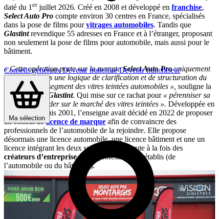
er
daté du 1
juillet 2026. Créé en 2008 et développé en
franchise
,
Select Auto Pro
compte environ 30 centres en France, spécialisés
dans la pose de films pour
vitrages automobiles
. Tandis que
Glastint
revendique 55 adresses en France et à l’étranger, proposant
non seulement la pose de films pour automobile, mais aussi pour le
bâtiment.
« Cette opération porte sur la marque
Select Auto Pro
uniquement
Conseils généraux
Devenir franchisé
Devenir franchiseur
et s’inscrit dans une logique de clarification et de structuration du
marché sur le segment des vitres teintées automobiles »,
souligne la
tête du réseau
Glastint
. Qui mise sur ce rachat pour
« pérenniser sa
position de leader sur le marché des vitres teintées ».
Développée en
franchise
depuis 2001, l’enseigne avait décidé en 2022 de proposer
Ma sélection
un contrat de
licence de marque
afin de convaincre des
professionnels de l’automobile de la rejoindre. Elle propose
désormais une licence automobile, une licence bâtiment et une un
licence intégrant les deux solutions. Et recrute à la fois des
créateurs d’entreprise
et des professionnels établis (de
l’automobile ou du bâtiment).