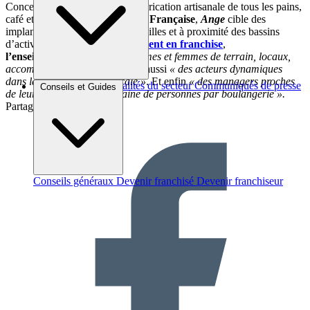
Concept de boulangerie avec fabrication artisanale de tous les pains,
café et
restauration rapide à la Française
,
Ange
cible des
implantations en périphérie des villes et à proximité des bassins
d’activité. Pour son
développement en franchise
,
l’enseigne
recherche
« des hommes et femmes de terrain, locaux,
accompagnés et formés »
, mais aussi
« des acteurs dynamiques
dans la vie économique locale »
. Et enfin
« des managers proches
Brèves et actus
Actualités du secteur
Communiqués de presse
Conseils et Guides
de leur équipe d’une quinzaine de personnes par boulangerie ».
Interviews
Partager sur :
Conseils généraux
Devenir franchisé
Devenir franchiseur