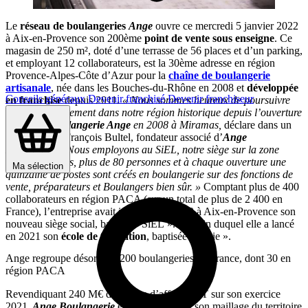
Le
réseau de boulangeries
Ange
ouvre ce mercredi 5 janvier 2022
à Aix-en-Provence son 200ème
point de vente sous enseigne
. Ce
magasin de 250 m², doté d’une terrasse de 56 places et d’un parking,
et employant 12 collaborateurs, est la 30ème adresse en région
Provence-Alpes-Côte d’Azur pour la
chaîne de boulangerie
artisanale
, née dans les Bouches-du-Rhône en 2008 et
développée
Conseils généraux
Devenir franchisé
Devenir franchiseur
en franchise
depuis 2011.
« Nous sommes heureux de poursuivre
notre développement dans notre région historique depuis l’ouverture
de la 1ère
boulangerie Ange
en 2008 à Miramas,
déclare dans un
communiqué François Bultel, fondateur associé d’
Ange
Boulangerie
. Nous employons au SiEL, notre siège sur la zone
d’Aix-les-Milles, plus de 80 personnes et à chaque ouverture une
Ma sélection
quinzaine de postes sont créés en boulangerie sur des fonctions de
vente, préparateurs et Boulangers bien sûr. »
Comptant plus de 400
collaborateurs en région PACA (sur un total de plus de 2 400 en
France), l’entreprise avait inauguré en 2019 à Aix-en-Provence son
nouveau siège social, baptisé « SiEL ». Au sein duquel elle a lancé
en 2021 son
école de formation
, baptisée « Idyie ».
Ange regroupe désormais 200 boulangeries en France, dont 30 en
région PACA
Revendiquant 240 M€ de chiffre d’affaires HT sur son exercice
2021,
Ange Boulangerie
entend compléter son maillage du territoire