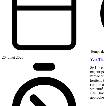
Temps de l
20 juillet 2026
Yves Thur
Se lancer 
majeur pou
l'envie d'
hésitent à 
comme une 
structuré 
Les Chocol
approche, 