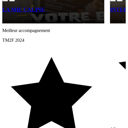
LA MIE CALINE
INTE
Commerce alimentaire de proximité
Grande di
Meilleur accompagnement
TM2F 2024