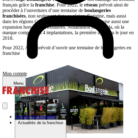
français grâce la
franchise
. Pour 2022, le
réseau
prévoit ainsi de
procéder à l’ouvertures d’une trentaine de
boulangeries
franchisées
, non seulement dans sa région d’origine, mais aussi
dans les régions Centre, Ile-de-France et Est.
Ange
vise aussi une
expansion hors de nos frontières. Notamment au Canada, où la
marque compte déjà 4 implantations, la première ayant vu le jour en
2018.
Pour 2022, Ange prévoit d’ouvrir une trentaine de boulangeries en
franchise
Mon compte
Menu
Trouver ma franchise
Actualités de la franchise