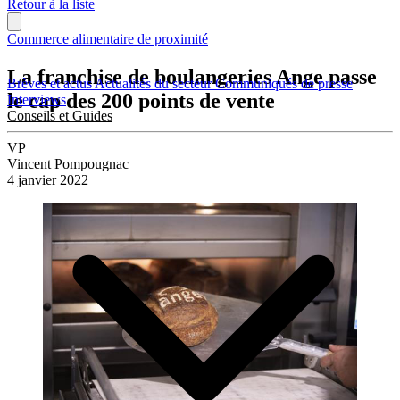
Retour à la liste
Commerce alimentaire de proximité
La franchise de boulangeries Ange passe
Brèves et actus
Actualités du secteur
Communiqués de presse
le cap des 200 points de vente
Interviews
Conseils et Guides
VP
Vincent Pompougnac
4 janvier 2022