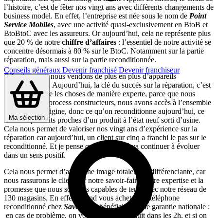
l’histoire, c’est de fêter nos vingt ans avec différents changements de
business model. En effet, l’entreprise est née sous le nom de
Point
Service Mobiles
, avec une activité quasi-exclusivement en BtoB et
BtoBtoC avec les assureurs. Or aujourd’hui, cela ne représente plus
que 20 % de notre
chiffre d’affaires
: l’essentiel de notre activité se
concentre désormais à 80 % sur le BtoC. Notamment sur la partie
réparation, mais aussi sur la partie reconditionnée.
Conseils généraux
Devenir franchisé
Devenir franchiseur
Effectivement, nous vendons de plus en plus d’appareils
reconditionnés. Aujourd’hui, la clé du succès sur la réparation, c’est
de pouvoir faire les choses de manière experte, parce que nous
avons tous les process constructeurs, nous avons accès à l’ensemble
des pièces d’origine, donc ce qu’on reconditionne aujourd’hui, ce
Ma sélection
sont des produits proches d’un produit à l’état neuf sorti d’usine.
Cela nous permet de valoriser nos vingt ans d’expérience sur la
réparation car aujourd’hui, un client sur cinq a franchi le pas sur le
reconditionné. Et je pense que ce marché va continuer à évoluer
dans un sens positif.
Cela nous permet d’avoir une image totalement différenciante, car
nous rassurons le client sur notre savoir-faire, notre expertise et la
promesse que nous sommes capables de tenir avec notre réseau de
130 magasins. En effet, quand vous achetez un téléphone
reconditionné chez
Save
, vous bénéficiez d’une garantie nationale :
en cas de problème, on vous répare le produit dans les 2h, et si on