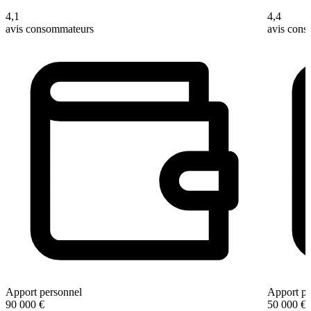
4,1
4,4
avis consommateurs
avis con
Apport personnel
Apport pe
90 000 €
50 000 €