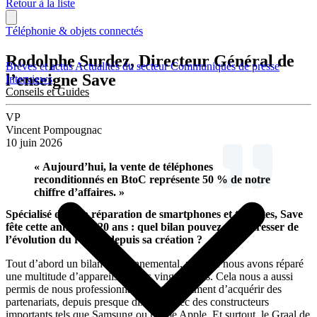
Retour à la liste
Téléphonie & objets connectés
Rodolphe Surdez, Directeur Général de
Brèves et actus
Actualités du secteur
Communiqués de presse
l’enseigne Save
Interviews
Conseils et Guides
VP
Vincent Pompougnac
10 juin 2026
« Aujourd’hui, la vente de téléphones
reconditionnés en BtoC représente 50 % de notre
chiffre d’affaires. »
Spécialisé dans la réparation de smartphones et tablettes, Save
fête cette année ses 20 ans : quel bilan pouvez-vous dresser de
l’évolution du réseau depuis sa création ?
Tout d’abord un bilan environnemental, puisque nous avons réparé
une multitude d’appareils sur ces vingt années. Cela nous a aussi
permis de nous professionnaliser, et notamment d’acquérir des
partenariats, depuis presque dix ans, avec des constructeurs
importants tels que Samsung ou même Apple. Et surtout, le Graal de