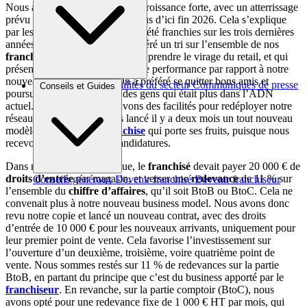
Nous avons pour ambition une croissance forte, avec un atterrissage
prévu à 40 points de vente de plus d’ici fin 2026. Cela s’explique
par les différentes étapes qui ont été franchies sur les trois dernières
années. D’abord, nous avons opéré un tri sur l’ensemble de nos
franchisés
qui n’arrivaient pas à prendre le virage du retail, et qui
présentaient donc une absence de performance par rapport à notre
nouveau business model. On a préféré se quitter bons amis et
Brèves et actus
Actualités du secteur
Communiqués de presse
Conseils et Guides
poursuivre l’aventure avec des gens qui était plus dans l’ADN
Interviews
actuel. Aujourd’hui, nous avons des facilités pour redéployer notre
réseau, puisque nous avons lancé il y a deux mois un tout nouveau
modèle de
contrat de franchise
qui porte ses fruits, puisque nous
recevons de nombreuses candidatures.
Dans notre modèle historique, le
franchisé
devait payer 20 000 € de
droits d’entrée
par magasin, et verser une
redevance
de 11 % sur
Conseils généraux
Devenir franchisé
Devenir franchiseur
l’ensemble du
chiffre d’affaires
, qu’il soit BtoB ou BtoC. Cela ne
convenait plus à notre nouveau business model. Nous avons donc
revu notre copie et lancé un nouveau contrat, avec des droits
d’entrée de 10 000 € pour les nouveaux arrivants, uniquement pour
leur premier point de vente. Cela favorise l’investissement sur
l’ouverture d’un deuxième, troisième, voire quatrième point de
vente. Nous sommes restés sur 11 % de redevances sur la partie
BtoB, en partant du principe que c’est du business apporté par le
franchiseur
. En revanche, sur la partie comptoir (BtoC), nous
avons opté pour une redevance fixe de 1 000 € HT par mois, qui