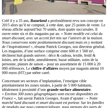
Créé il y a 35 ans,
Bazarland
a profondément revu son concept en
2015 alors qu’il ne comptait, à cette date, que 25 points de vente. Le
réseau affiche aujourd’hui 70 unités, dont quatre succursales. Il
ouvre entre six et dix magasins par an. «
Notre modèle est celui du
smart discount, avec un accent fort mis sur l’univers de la maison.
Nous conservons notre positionnement discount mais en y mettant
de l’inspirationnel
», résume Patrick Georges, son directeur général.
Les magasins, d’une surface comprise entre 600 et 1 500 m²,
déclinent huit grands univers : déco & cadeau, textile, festif &
loisirs, arts de la table, ameublement, bazar utilitaire, soins de la
personne, plaisirs de saison – pour un assortiment de 15 000 à 20
000 références. Le
chiffre d’affaires
moyen par magasin atteint 10
000 euros (HT) par mètre carré.
Concernant ses secteurs d’implantation, l’enseigne cible
prioritairement les zones rurales, à partir de 5 000 habitants,
idéalement à proximité d’une
grande surface alimentaire
.
«
Environ 300 zones géographiques sont encore disponibles en
France
», fait savoir Patrick Georges. Avant d’ajouter : «
Notre
marché hard discount et smart discount est porteur. Sur les familles
de produits que nous commercialisons, nous prenons des parts de