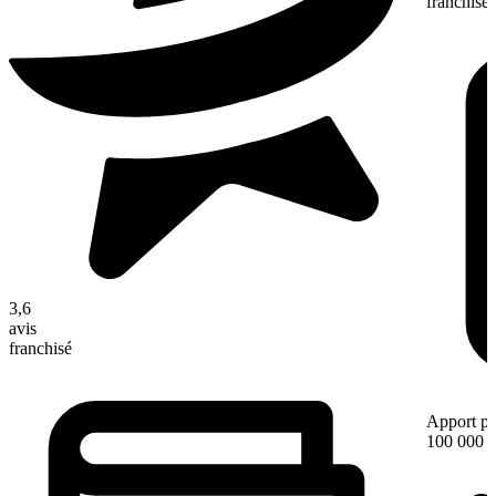
franchisé
3,6
avis
franchisé
Apport pe
100 000 