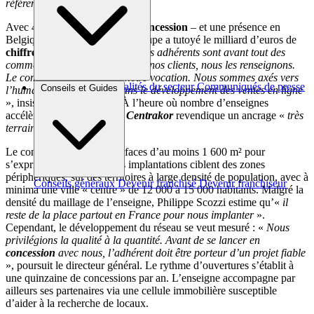
référençons
».
Avec 470 unités, dont 104 en
concession
– et une présence en
Belgique et en Espagne – le groupe a tutoyé le milliard d’euros de
chiffre d’affaires
en 2025. «
Nos adhérents sont avant tout des
commerçants. Nous accueillons nos clients, nous les renseignons.
Le commerce physique est notre vocation. Nous sommes axés vers
Brèves et actus
Actualités du secteur
Communiqués de presse
Conseils et Guides
l’humain davantage que dans le développement des ventes en ligne
Interviews
», insiste Philippe Scozzi. À l’heure où nombre d’enseignes
accélèrent sur l’omnicanal,
Centrakor
revendique un ancrage «
très
terrain
».
Le concept requiert des surfaces d’au moins 1 600 m² pour
s’exprimer pleinement. Les implantations ciblent des zones
périphériques, sur des territoires à large densité de population, avec à
Conseils généraux
Devenir franchisé
Devenir franchiseur
minima une ville « centre » de 12 000 à 15 000 habitants. Malgré la
densité du maillage de l’enseigne, Philippe Scozzi estime qu’«
il
reste de la place partout en France pour nous implanter
».
Cependant, le développement du réseau se veut mesuré : «
Nous
privilégions la qualité à la quantité. Avant de se lancer en
concession
avec nous, l’adhérent doit être porteur d’un projet fiable
», poursuit le directeur général. Le rythme d’ouvertures s’établit à
une quinzaine de concessions par an. L’enseigne accompagne par
ailleurs ses partenaires via une cellule immobilière susceptible
d’aider à la recherche de locaux.