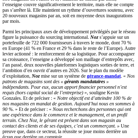
l’enseigne couvre significativement le territoire, mais elle ne compte
pas s’arrêter là. Elle maintient un rythme d’ouvertures soutenu, avec
20 nouveaux magasins par an, soit en moyenne deux inaugurations
par mois.
Parmi les principaux axes de développement privilégiés par le réseau
figure la puissance du sourcing international.
Noz
s’appuie sur un
portefeuille de 722 000 fournisseurs à travers le monde, dont 70 %
en Europe (41 % en France et 29 % dans le reste de l’Europe). Autre
levier actionné : le renforcement de sa logistique. Pour accompagner
sa croissance, l’enseigne a développé son maillage d’entrepôts avec,
l’an passé, deux nouvelles plateformes logistiques sorties de terre, et
l’ambition d’en ouvrir d’autres en 2026. Sur le plan du modèle
d’exploitation,
Noz
mise sur un système de
gérance-mandat
. «
Nos
patrons de magasins sont des «
gérants mandataires
»
indépendants. Pour eux, aucun apport financier personnel n’est
requis (hors capital social de l’entreprise)
», souligne Kevin
Gonzales. Et de préciser : «
Notre objectif est d’atteindre 100 % de
nos magasins en mandat de gestion. Aujourd’hui nous en sommes à
90 %.
» Et de préciser : «
Nous recherchons des personnes qui ont
une expérience dans le commerce et le management, et un profil
terrain. Chez Noz, le gérant est présent dans son magasin au
contact des clients et de ses équipes, c’est un commerçant. »
Une
preuve que, dans ce secteur, la réussite se joue moins derrière un
écran que derrière un comptoir…