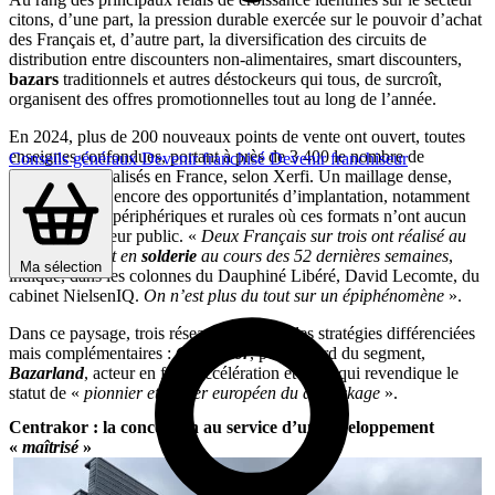
citons, d’une part, la pression durable exercée sur le pouvoir d’achat
des Français et, d’autre part, la diversification des circuits de
distribution entre discounters non-alimentaires, smart discounters,
bazars
traditionnels et autres déstockeurs qui tous, de surcroît,
organisent des offres promotionnelles tout au long de l’année.
En 2024, plus de 200 nouveaux points de vente ont ouvert, toutes
enseignes confondues, portant à près de 3 400 le nombre de
Conseils généraux
Devenir franchisé
Devenir franchiseur
magasins spécialisés en France, selon Xerfi. Un maillage dense,
mais qui laisse encore des opportunités d’implantation, notamment
dans les zones périphériques et rurales où ces formats n’ont aucun
mal à trouver leur public. «
Deux Français sur trois ont réalisé au
moins un achat en
solderie
au cours des 52 dernières semaines
,
Ma sélection
indique, dans les colonnes du Dauphiné Libéré, David Lecomte, du
cabinet NielsenIQ.
On n’est plus du tout sur un épiphénomène
».
Dans ce paysage, trois réseaux illustrent des stratégies différenciées
mais complémentaires :
Centrakor
, poids lourd du segment,
Bazarland
, acteur en forte accélération et
Noz
, qui revendique le
statut de «
pionnier et leader européen du déstockage
».
Centrakor : la concession au service d’un développement
«
maîtrisé
»