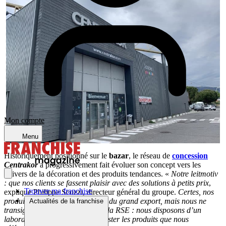
Mon compte
Menu
Historiquement positionné sur le
bazar
, le réseau de
concession
Centrakor
a progressivement fait évoluer son concept vers les
univers de la décoration et des produits tendances. «
Notre leitmotiv
: que nos clients se fassent plaisir avec des solutions à petits prix
,
Trouver ma franchise
explique Philippe Scozzi, directeur général du groupe.
Certes, nos
produits proviennent pour partie du grand export, mais nous ne
Actualités de la franchise
transigeons pas sur la qualité et la RSE : nous disposons d’un
laboratoire, le Cargolab, pour tester les produits que nous