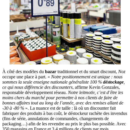
À côté des modèles du
bazar
traditionnel et du smart discount,
Noz
occupe une place à part. «
Notre positionnement est unique : nous
sommes la seule enseigne nationale généraliste 100 %
déstockage
,
ce qui nous différencie des discounters
, affirme Kevin Gonzales,
responsable développement réseau.
Notre leitmotiv, c’est d’être les
moins chers du marché pour permettre à nos clients de faire de
bonnes affaires tout au long de l’année, avec des remises allant de
-30 à -80 %
». La nuance est de taille : là où un discounter fait
fabriquer des produits à bas coût, le déstockeur rachète des invendus
(fins de série, annulations de commandes, changements de
packaging…) afin de les revendre au prix le plus bas possible. Avec
350 magasins en France et 3,4 millions de clients par mois,