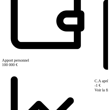
Apport personnel
100 000 €
C.A après
-1 €
Voir la fi