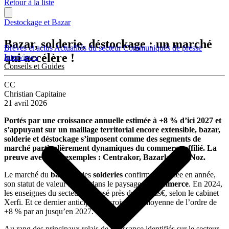
Retour à la liste
Destockage et Bazar
Bazar, solderie, déstockage : un marché
Brèves et actus
Actualités du secteur
Communiqués de presse
qui accélère !
Interviews
Conseils et Guides
CC
Christian Capitaine
21 avril 2026
Portés par une croissance annuelle estimée à +8 % d’ici 2027 et
s’appuyant sur un maillage territorial encore extensible, bazar,
solderie et déstockage s’imposent comme des segments de
marché particulièrement dynamiques du commerce affilié. La
preuve avec trois exemples : Centrakor, Bazarland et Noz.
Le marché du
bazar
et des
solderies
confirme, d’année en année,
son statut de valeur refuge dans le paysage du
commerce
. En 2024,
les enseignes du secteur ont pesé près de 13 Mds€, selon le cabinet
Xerfi. Et ce dernier anticipe une croissance moyenne de l’ordre de
+8 % par an jusqu’en 2027.
Au rang des principaux relais de croissance identifiés sur le secteur