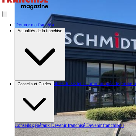
Trouver ma franchise
Actualités de la franchise
Brèves et actus
Actualités du secteur
Communiqués de presse
I
Conseils et Guides
Conseils généraux
Devenir franchisé
Devenir franchiseur