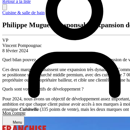
Retour à la liste
Cuisine & salle de bain
Philippe Muguet, Responsable expansion 
VP
Vincent Pompougnac
8 février 2024
Quel bilan pouvez-vous dresser du développement en concession de vos 
Ces deux marques connaissent une expansion très dynamique. Comme 
se positionne sur le marché middle premium, avec des cuisines de 7 00
propriétaire ou du propriétaire bailleur, et cible une clientèle « jeune 
Quels sont vos objectifs de développement ?
Pour 2024, nous avons un objectif de développement assez important, con
ambition est que chaque client puisse avoir accès à nos marques à moi
enseigne
Cuisinella
(335 points de vente), mais les deux marques ont l
Mon compte
Menu