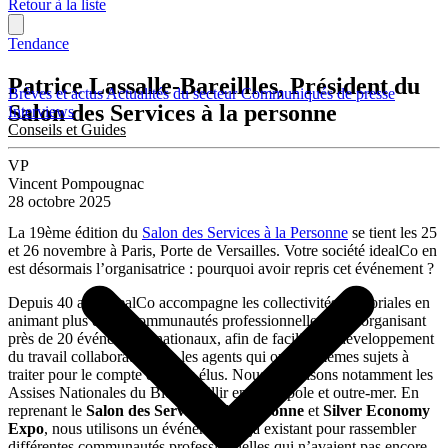
Retour à la liste
Tendance
Patrice Lassalle-Bareillles, Président du
Brèves et actus
Actualités du secteur
Communiqués de presse
Salon des Services à la personne
Interviews
Conseils et Guides
VP
Vincent Pompougnac
28 octobre 2025
La 19ème édition du
Salon des Services à la Personne
se tient les 25
et 26 novembre à Paris, Porte de Versailles. Votre société idealCo en
est désormais l’organisatrice : pourquoi avoir repris cet événement ?
Depuis 40 ans, idealCo accompagne les collectivités territoriales en
animant plus de 40 communautés professionnelles et en organisant
près de 20 événements nationaux, afin de faciliter le développement
du travail collaboratif entre les agents qui ont les mêmes sujets à
traiter pour le compte de leurs élus. Nous organisons notamment les
Assises Nationales du Bien-Vieillir en métropole et outre-mer. En
reprenant le
Salon des Services à la Personne
et
Silver Economy
Expo
, nous utilisons un événement déjà existant pour rassembler
différentes communautés professionnelles qui n’avaient pas encore