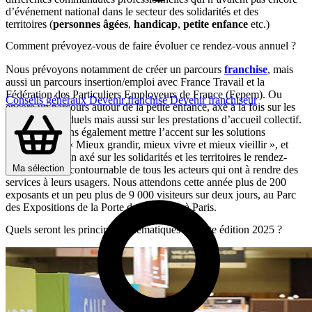
d’événement national dans le secteur des solidarités et des
territoires (
personnes âgées
,
handicap
,
petite enfance
etc.)
Comment prévoyez-vous de faire évoluer ce rendez-vous annuel ?
Nous prévoyons notamment de créer un parcours
franchise
, mais
aussi un parcours insertion/emploi avec France Travail et la
Fédération des Particuliers Employeurs de France (Fepem). Ou
Conseils généraux
Devenir franchisé
Devenir franchiseur
encore un parcours autour de la petite enfance, axé à la fois sur les
services individuels mais aussi sur les prestations d’accueil collectif.
Nous souhaitons également mettre l’accent sur les solutions
permettant de « Mieux grandir, mieux vivre et mieux vieillir », et
faire de ce salon axé sur les solidarités et les territoires le rendez-
Ma sélection
vous annuel incontournable de tous les acteurs qui ont à rendre des
services à leurs usagers. Nous attendons cette année plus de 200
exposants et un peu plus de 9 000 visiteurs sur deux jours, au Parc
des Expositions de la Porte de Versailles à Paris.
Quels seront les principales thématiques de cette édition 2025 ?