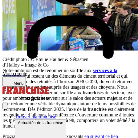
Crédit photo : © Émilie Hautier & Sébastien
d’Halloy – Image & Co
Notre ambition est de redonner un souffle aux
services à la
Mon compte
personne
, qui restent un des éléments du ciment territorial et qui,
avec le boom des retraités à l’horizon 2030-2050, doivent retrouver
Menu
la place qui leur revient auprès des usagers et des citoyens. Nous
souhaitons aussi redonner un souffle aux
franchises
du secteur, avec
pour ambition de faire revenir sur le salon des acteurs majeurs et de
leur redonner une véritable dynamique autour de leurs possibilités de
recrutement. Dès l’édition 2025, l’axe de la
franchise
est clairement
revendiqué : d’ailleurs, la conférence d’ouverture commune à toutes
Trouver ma franchise
les thématiques, le 25 novembre à 9h, comportera un volet dédié à la
Actualités de la franchise
franchise.
Programme complet et liste des exposants
en suivant ce lien