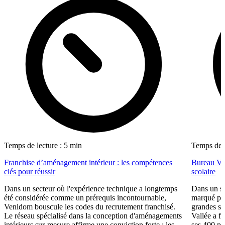
Temps de lecture : 5 min
Temps de l
Franchise d’aménagement intérieur : les compétences
Bureau Val
clés pour réussir
scolaire
Dans un secteur où l'expérience technique a longtemps
Dans un se
été considérée comme un prérequis incontournable,
marqué par
Venidom bouscule les codes du recrutement franchisé.
grandes su
Le réseau spécialisé dans la conception d'aménagements
Vallée a fa
intérieurs sur-mesure affirme une conviction forte : les
ses 400 po