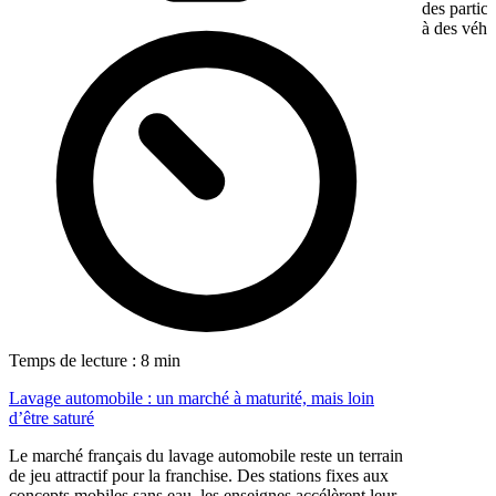
des particu
à des véhic
Temps de lecture : 8 min
Lavage automobile : un marché à maturité, mais loin
d’être saturé
Le marché français du lavage automobile reste un terrain
de jeu attractif pour la franchise. Des stations fixes aux
concepts mobiles sans eau, les enseignes accélèrent leur