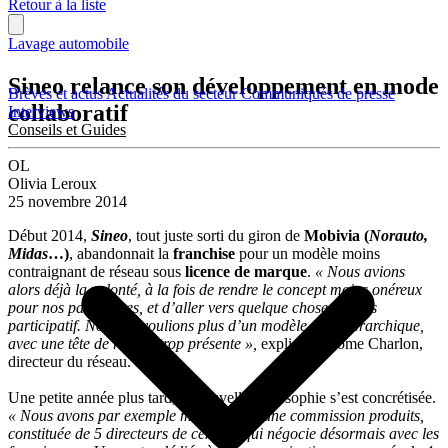
Retour à la liste
Lavage automobile
Sineo relance son développement en mode
Brèves et actus
Actualités du secteur
Communiqués de presse
collaboratif
Interviews
Conseils et Guides
OL
Olivia Leroux
25 novembre 2014
Début 2014,
Sineo
, tout juste sorti du giron de
Mobivia (
Norauto,
Midas
…)
, abandonnait la
franchise
pour un modèle moins
contraignant de réseau sous
licence de marque
.
« Nous avions
alors déjà la volonté, à la fois de rendre le concept moins onéreux
pour nos partenaires, et d’aller vers quelque chose de plus
participatif. Nous ne voulions plus d’un modèle trop hiérarchique,
avec une tête de réseau trop présente »,
explique Jérôme Charlon,
directeur du réseau.
Une petite année plus tard, la nouvelle philosophie s’est concrétisée.
« Nous avons par exemple mis en place une commission produits,
constituée de 5 directeurs de centres, qui négocie désormais avec les