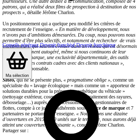
fournisseurs. Une autre dédiée à la communication, composée de 4
patrons, qui a réalisé deux films de prospection à destination de nos
prospects »,
détaille Jérôme Charlon.
Un positionnement qui a quelque peu modifié les critères de
recrutement de l’enseigne.
« En matière de développement, nous
n’avons pas d’ambitions démesurées. Du coup, nous pouvons nous
permettre d’être plus sélectifs, et notamment de rechercher de vrais
Conseils généraux
Devenir franchisé
Devenir franchiseur
entrepreneurs, qui sauront évoluer dans un réseau qui est désormais
presqu’entièrement autogéré, même si nous continuons de leur
apporter une marque, une exclusivité départementale, des outils
marketing et des contrats cadres avec des clients nationaux »,
souligne le responsable.
Ma sélection
Sineo,
qui ne se présente plus,
« pragmatisme oblige »
, comme un
spécialiste du « lavage écologique » mais comme un « apporteur de
solutions durables pour la préparation esthétique du véhicule »
(nettoyage extérieur, cosmétique intérieure, traitement des rayures,
débosselage…) auprès des concessionnaires et gestionnaires de
flottes, compte à ce jour 33 adhérents sous
licence de marque
et 7
partenaires ne portant pas l’enseigne.
« Nous visons une dizaine
d’ouvertures en 2015. A 50 unités sur le territoire, nous aurons déjà
atteint une couverture satisfaisante »
, conclut Jérôme Charlon.
Partager sur :