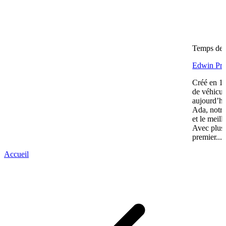
Temps de l
Edwin Prac
Créé en 19
de véhicul
aujourd’hu
Ada, notre
et le meill
Avec plus 
premier...
Accueil