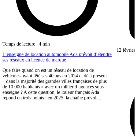
Temps de lecture : 4 min
12 février
L’enseigne de location automobile Ada prévoit d’étendre
ses réseaux en licence de marque
Que faire quand on est un réseau de location de
véhicules ayant fêté ses 40 ans en 2024 et déjà présent
« dans la majorité des grandes villes françaises de plus
de 10 000 habitants » avec un millier d’agences sous
enseigne ? A cette question, le loueur français Ada
répond en trois points : en 2025, la chaîne prévoit...