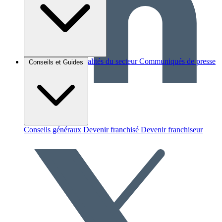
Brèves et actus
Actualités du secteur
Communiqués de presse
Conseils et Guides
Interviews
Conseils généraux
Devenir franchisé
Devenir franchiseur