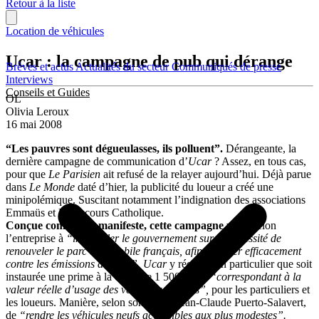
Retour à la liste
Location de véhicules
Ucar : la campagne de pub qui dérange
Brèves et actus
Actualités du secteur
Communiqués de presse
Interviews
Conseils et Guides
OL
Olivia Leroux
16 mai 2008
“Les pauvres sont dégueulasses, ils polluent”.
Dérangeante, la
dernière campagne de communication d’
Ucar
? Assez, en tous cas,
pour que
Le Parisien
ait refusé de la relayer aujourd’hui. Déjà parue
dans
Le Monde
daté d’hier, la publicité du loueur a créé une
minipolémique. Suscitant notamment l’indignation des associations
Emmaüs et Le Secours Catholique.
Conçue comme un manifeste, cette campagne
visait selon
l’entreprise à
“interpeller le gouvernement sur la nécessité de
renouveler le parc automobile français, afin de lutter efficacement
contre les émissions de CO²”. Ucar
y réclame en particulier que soit
instaurée une prime à la casse de 1 500 euros
“correspondant à la
valeur réelle d’usage des véhicules anciens”,
pour les particuliers et
les loueurs. Manière, selon son PDG, Jean-Claude Puerto-Salavert,
de
“rendre les véhicules neufs accessibles aux plus modestes”.