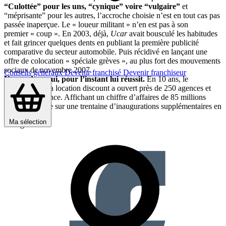
“Culottée” pour les uns, “cynique” voire “vulgaire”
et
“méprisante” pour les autres, l’accroche choisie n’est en tout cas pas
passée inaperçue. Le « loueur militant » n’en est pas à son
premier « coup ». En 2003, déjà,
Ucar
avait bousculé les habitudes
et fait grincer quelques dents en publiant la première publicité
comparative du secteur automobile. Puis récidivé en lançant une
offre de colocation « spéciale grèves », au plus fort des mouvements
sociaux de novembre 2007.
Conseils généraux
Devenir franchisé
Devenir franchiseur
Une audace qui, pour l’instant lui réussit.
En 10 ans, le
spécialiste de la location discount a ouvert près de 250 agences et
corners en France. Affichant un chiffre d’affaires de 85 millions
d’euros, il table sur une trentaine d’inaugurations supplémentaires en
2008.
Ma sélection
Partager sur :