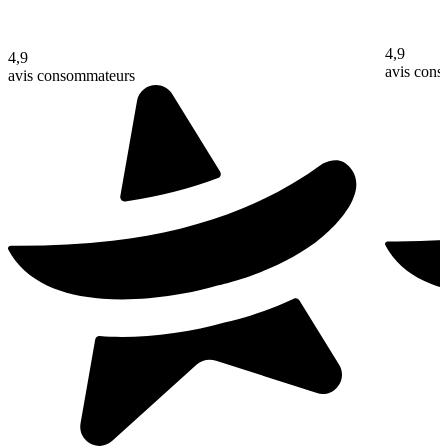
4,9
4,9
avis con
avis consommateurs