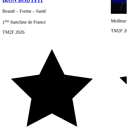
IRON BODYFIT
DIETP
Beauté – Forme – Santé
Beauté – 
ère
Meilleur 
1
franchise de France
TM2F 20
TM2F 2026