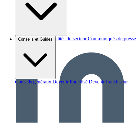
Brèves et actus
Actualités du secteur
Communiqués de presse
Conseils et Guides
Interviews
Conseils généraux
Devenir franchisé
Devenir franchiseur