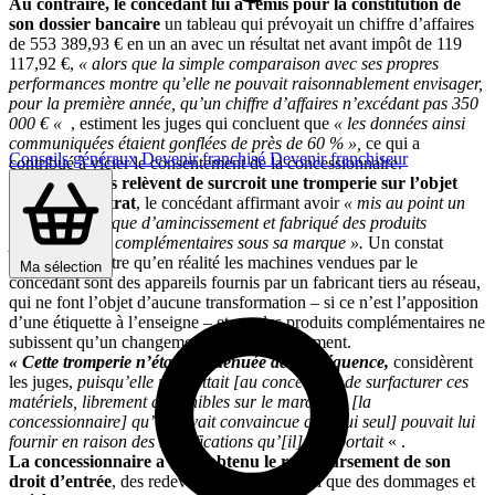
Au contraire, le concédant lui a remis pour la constitution de
son dossier bancaire
un tableau qui prévoyait un chiffre d’affaires
de 553 389,93 € en un an avec un résultat net avant impôt de 119
117,92 €,
« alors que la simple comparaison avec ses propres
performances montre qu’elle ne pouvait raisonnablement envisager,
pour la première année, qu’un chiffre d’affaires n’excédant pas 350
000 € «
, estiment les juges qui concluent que
« les données ainsi
communiquées étaient gonflées de près de 60 % »,
ce qui a
Conseils généraux
Devenir franchisé
Devenir franchiseur
contribué à vicier le consentement de la concessionnaire.
Les magistrats relèvent de surcroit une tromperie sur l’objet
même du contrat
, le concédant affirmant avoir
« mis au point un
concept spécifique d’amincissement et fabriqué des produits
performants et complémentaires sous sa marque ».
Un constat
d’huissier montre qu’en réalité les machines vendues par le
Ma sélection
concédant sont des appareils fournis par un fabricant tiers au réseau,
qui ne font l’objet d’aucune transformation – si ce n’est l’apposition
d’une étiquette à l’enseigne – et que les produits complémentaires ne
subissent qu’un changement de conditionnement.
« Cette tromperie n’était pas dénuée de conséquence,
considèrent
les juges,
puisqu’elle permettait [au concédant] de surfacturer ces
matériels, librement disponibles sur le marché, à [la
concessionnaire] qu’[il] avait convaincue que [lui seul] pouvait lui
fournir en raison des modifications qu’[il] y apportait
« .
La concessionnaire a ainsi obtenu le remboursement de son
droit d’entrée
, des redevances versées, ainsi que des dommages et