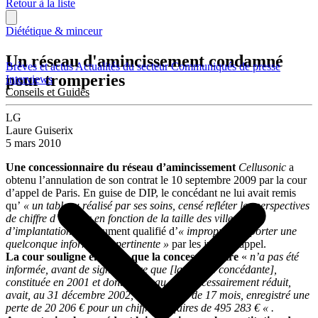
Retour à la liste
Diététique & minceur
Un réseau d'amincissement condamné
Brèves et actus
Actualités du secteur
Communiqués de presse
pour tromperies
Interviews
Conseils et Guides
LG
Laure Guiserix
5 mars 2010
Une concessionnaire du réseau d’amincissement
Cellusonic
a
obtenu l’annulation de son contrat le 10 septembre 2009 par la cour
d’appel de Paris. En guise de DIP, le concédant ne lui avait remis
qu’
« un tableau réalisé par ses soins, censé refléter les perspectives
de chiffre d’affaires en fonction de la taille des villes
d’implantation »,
document qualifié d’
« impropre à apporter une
quelconque information pertinente »
par les juges d’appel.
La cour souligne en outre que la concessionnaire
«
n’a pas été
informée, avant de signer, de ce que [la société concédante],
constituée en 2001 et dont le réseau était nécessairement réduit,
avait, au 31 décembre 2002, soit au bout de 17 mois, enregistré une
perte de 20 206 € pour un chiffre d’affaires de 495 283 € « .