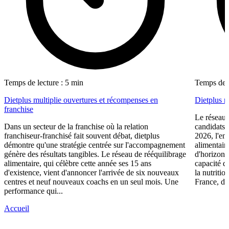
Temps de lecture : 5 min
Temps de l
Dietplus multiplie ouvertures et récompenses en
Dietplus 
franchise
Le réseau 
Dans un secteur de la franchise où la relation
candidats 
franchiseur-franchisé fait souvent débat, dietplus
2026, l'en
démontre qu'une stratégie centrée sur l'accompagnement
alimentair
génère des résultats tangibles. Le réseau de rééquilibrage
d'horizons 
alimentaire, qui célèbre cette année ses 15 ans
capacité d
d'existence, vient d'annoncer l'arrivée de six nouveaux
la nutriti
centres et neuf nouveaux coachs en un seul mois. Une
France, die
performance qui...
Accueil