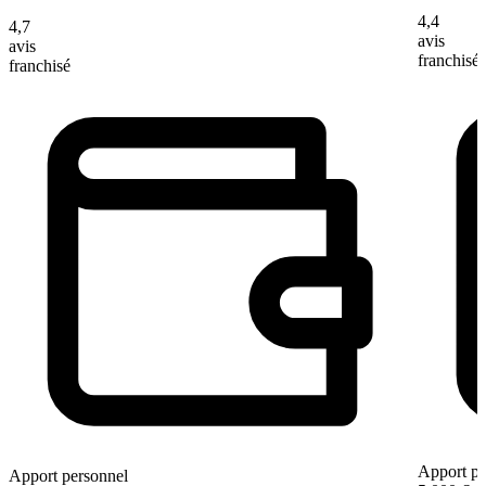
4,4
4,7
avis
avis
franchisé
franchisé
Apport pe
Apport personnel