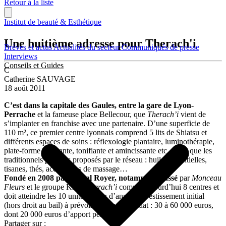
Retour à la liste
Institut de beauté & Esthétique
Une huitième adresse pour Therach'i
Brèves et actus
Actualités du secteur
Communiqués de presse
Interviews
Conseils et Guides
C
Catherine SAUVAGE
18 août 2011
C’est dans la capitale des Gaules, entre la gare de Lyon-
Perrache
et la fameuse place Bellecour, que
Therach’i
vient de
s’implanter en franchise avec une partenaire. D’une superficie de
110 m², ce premier centre lyonnais comprend 5 lits de Shiatsu et
différents espaces de soins : réflexologie plantaire, luminothérapie,
plate-forme oscillante, tonifiante et amincissante etc. Ainsi que les
traditionnels produits proposés par le réseau : huiles essentielles,
tisanes, thés, accessoires de massage…
Fondé en 2008 par Pascal Royer, notamment passé
par
Monceau
Fleurs
et le groupe Krys,
Therach’i
compte aujourd’hui 8 centres et
doit atteindre les 10 unités en fin d’année. Investissement initial
(hors droit au bail) à prévoir pour un candidat : 30 à 60 000 euros,
dont 20 000 euros d’apport personnel.
Partager sur :