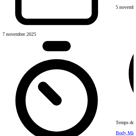
5 novembr
7 novembre 2025
Temps de l
Body Minut