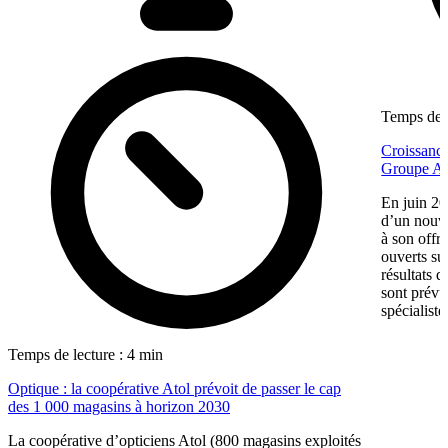
Temps de l
Croissance
Groupe Af
En juin 20
d’un nouv
à son offr
ouverts su
résultats d
sont prévu
spécialiste
Temps de lecture : 4 min
Optique : la coopérative Atol prévoit de passer le cap
des 1 000 magasins à horizon 2030
La coopérative d’opticiens Atol (800 magasins exploités