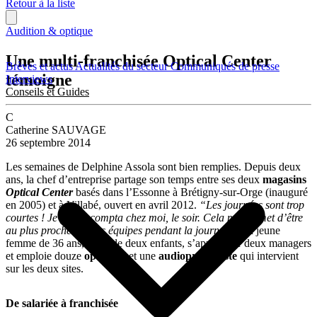
Retour à la liste
Audition & optique
Une multi-franchisée Optical Center
Brèves et actus
Actualités du secteur
Communiqués de presse
témoigne
Interviews
Conseils et Guides
C
Catherine SAUVAGE
26 septembre 2014
Les semaines de Delphine Assola sont bien remplies. Depuis deux
ans, la chef d’entreprise partage son temps entre ses deux
magasins
Optical Center
basés dans l’Essonne à Brétigny-sur-Orge (inauguré
en 2005) et à Villabé, ouvert en avril 2012.
“Les journées sont trop
courtes ! Je fais la compta chez moi, le soir. Cela me permet d’être
au plus proche de mes équipes pendant la journée.”
La jeune
femme de 36 ans, mère de deux enfants, s’appuie sur deux managers
et emploie douze
opticiens
et une
audioprothésiste
qui intervient
sur les deux sites.
De salariée à franchisée