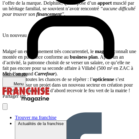
l’offre de la marque. Delphine, qui dispose d’un
apport
musclé par
un héritage familial, se souvient n’avoir rencontré
“aucune difficulté
pour trouver son
financement
”.
Un nouveau projet
Malgré un environnement très concurrentiel, le
magasin
connaît une
montée en puissance conforme au
business plan
. Après un an
d’activité, la patronne choisit de se verser un salaire, ce qu’elle ne
fait pas encore pour sa seconde affaire à Villabé (500 m² en ZAC à
côté d’un grand
Carrefour
).
Mon compte
L’histoire a toutes les chances de se répéter : l’
opticienne
s’est
Menu
positionnée sur un projet dans un nouveau secteur en création pour
lequel le promoteur doit d’abord recevoir le feu vert de la mairie !
Partager sur :
Trouver ma franchise
Actualités de la franchise