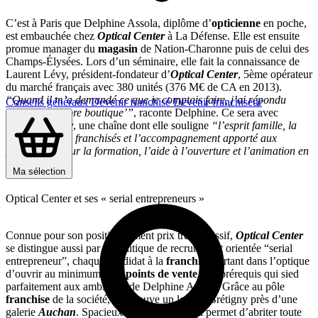
C’est à Paris que Delphine Assola, diplôme d’
opticienne
en poche,
est embauchée chez
Optical Center
à La Défense. Elle est ensuite
promue manager du
magasin
de Nation-Charonne puis de celui des
Champs-Élysées. Lors d’un séminaire, elle fait la connaissance de
Laurent Lévy, président-fondateur d’
Optical Center
, 5ème opérateur
du marché français avec 380 unités (376 M€ de CA en 2013).
“Quand il m’a demandé ce que je comptais faire, j’ai répondu
Conseils généraux
Devenir franchisé
Devenir franchiseur
‘avoir ma propre boutique’”
, raconte Delphine. Ce sera avec
Optical Center
, une chaîne dont elle souligne
“l’esprit famille, la
solidarité entre franchisés et l’accompagnement apporté aux
partenaires pour la formation, l’aide à l’ouverture et l’animation en
magasin”.
Ma sélection
Optical Center et ses « serial entrepreneurs »
Connue pour son positionnement prix très agressif,
Optical Center
se distingue aussi par sa politique de recrutement orientée “serial
entrepreneur”, chaque candidat à la
franchise
partant dans l’optique
d’ouvrir au minimum trois
points de vente
. Un prérequis qui sied
parfaitement aux ambitions de Delphine Assola. Grâce au pôle
franchise
de la société, elle trouve un local à Brétigny près d’une
galerie
Auchan
. Spacieux (500 m²), celui-ci permet d’abriter toute