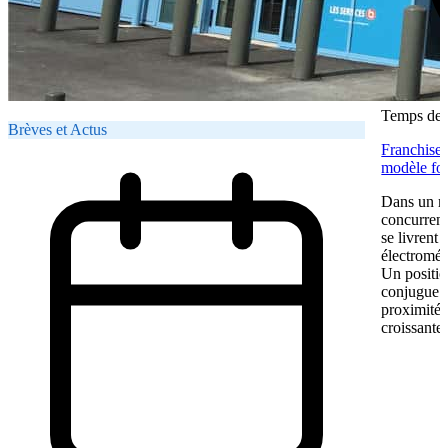
Temps de l
Brèves et Actus
Franchise 
modèle fon
Dans un ma
concurrent
se livrent
électromén
Un positio
conjugue pr
proximité.
croissante.