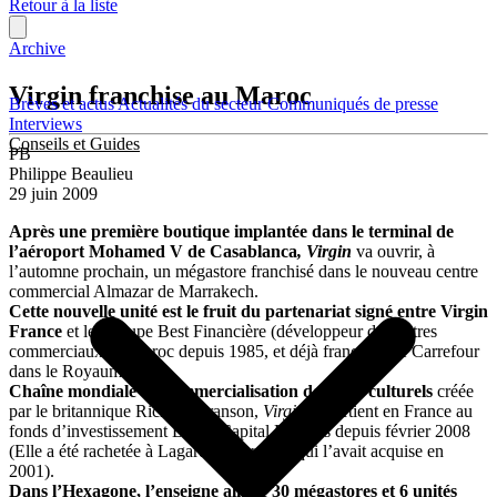
Retour à la liste
Archive
Virgin franchise au Maroc
Brèves et actus
Actualités du secteur
Communiqués de presse
Interviews
Conseils et Guides
PB
Philippe Beaulieu
29 juin 2009
Après une première boutique implantée dans le terminal de
l’aéroport Mohamed V de Casablanca
, Virgin
va ouvrir, à
l’automne prochain, un mégastore franchisé dans le nouveau centre
commercial Almazar de Marrakech.
Cette nouvelle unité est le fruit du partenariat signé entre Virgin
France
et le Groupe Best Financière (développeur de centres
commerciaux au Maroc depuis 1985, et déjà franchisé de Carrefour
dans le Royaume).
Chaîne mondiale de commercialisation de biens culturels
créée
par le britannique Richard Branson,
Virgin
appartient en France au
fonds d’investissement Butler Capital Partners depuis février 2008
(Elle a été rachetée à Lagardère Services qui l’avait acquise en
2001).
Dans l’Hexagone, l’enseigne aligne 30 mégastores et 6 unités