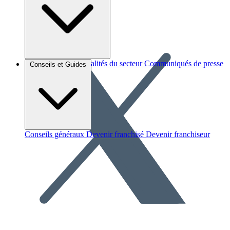
Brèves et actus
Actualités du secteur
Communiqués de presse
Conseils et Guides
Interviews
Conseils généraux
Devenir franchisé
Devenir franchiseur