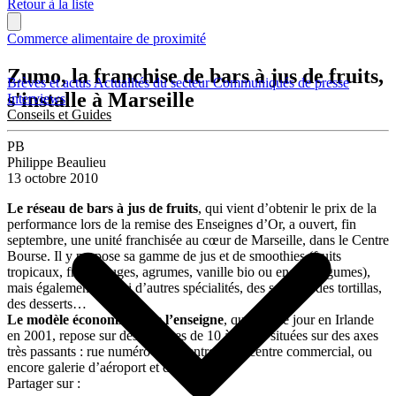
Retour à la liste
Commerce alimentaire de proximité
Zumo, la franchise de bars à jus de fruits,
Brèves et actus
Actualités du secteur
Communiqués de presse
s'installe à Marseille
Interviews
Conseils et Guides
PB
Philippe Beaulieu
13 octobre 2010
Le réseau de bars à jus de fruits
, qui vient d’obtenir le prix de la
performance lors de la remise des Enseignes d’Or, a ouvert, fin
septembre, une unité franchisée au cœur de Marseille, dans le Centre
Bourse. Il y propose sa gamme de jus et de smoothies (fruits
tropicaux, fruits rouges, agrumes, vanille bio ou encore légumes),
mais également, parmi d’autres spécialités, des salades, des tortillas,
des desserts…
Le modèle économique de l’enseigne
, qui a vu le jour en Irlande
en 2001, repose sur des surfaces de 10 à 30 m² situées sur des axes
très passants : rue numéro 1 en centre ville, centre commercial, ou
encore galerie d’aéroport et de gare.
Partager sur :