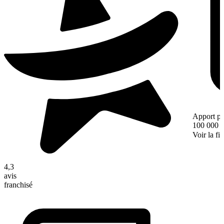
Apport pe
100 000 
Voir la fi
4,3
avis
franchisé