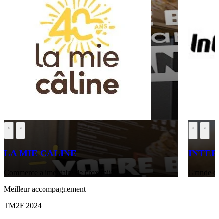
LA MIE CALINE
INTE
Commerce alimentaire de proximité
Grande di
Meilleur accompagnement
TM2F 2024