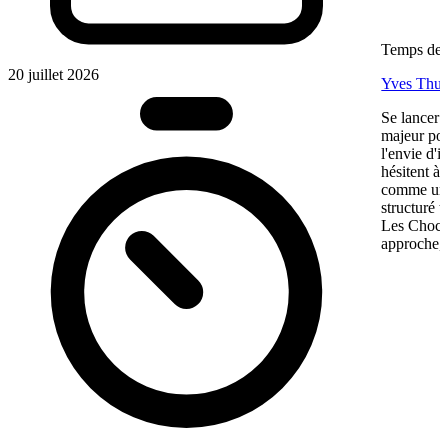
Temps de l
20 juillet 2026
Yves Thur
Se lancer 
majeur pou
l'envie d'
hésitent à 
comme une 
structuré 
Les Chocol
approche, 