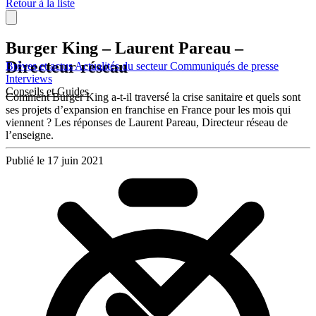
Retour à la liste
Burger King – Laurent Pareau –
Directeur réseau
Brèves et actus
Actualités du secteur
Communiqués de presse
Interviews
Conseils et Guides
Comment Burger King a-t-il traversé la crise sanitaire et quels sont
ses projets d’expansion en franchise en France pour les mois qui
viennent ? Les réponses de Laurent Pareau, Directeur réseau de
l’enseigne.
Publié le 17 juin 2021