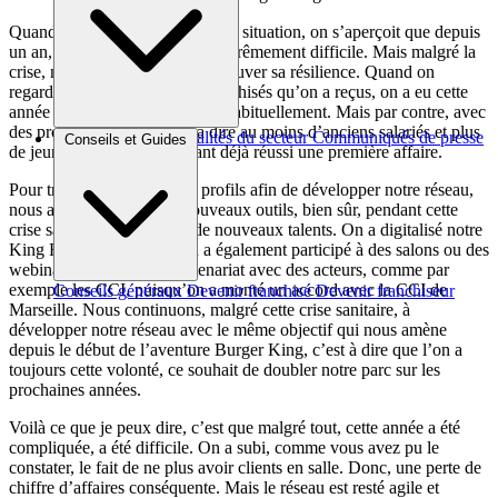
Quand on regarde aujourd’hui la situation, on s’aperçoit que depuis
un an, on a vécu une période extrêmement difficile. Mais malgré la
crise, notre marque, elle a su prouver sa résilience. Quand on
regarde les candidatures de franchisés qu’on a reçus, on a eu cette
année plus de candidatures qu’habituellement. Mais par contre, avec
des profils différents, c’est à dire au moins d’anciens salariés et plus
Brèves et actus
Actualités du secteur
Communiqués de presse
Conseils et Guides
de jeunes entrepreneurs ayant déjà réussi une première affaire.
Interviews
Pour trouver ces nouveaux profils afin de développer notre réseau,
nous avons réfléchi à de nouveaux outils, bien sûr, pendant cette
crise sanitaire, pour attirer de nouveaux talents. On a digitalisé notre
King Franchises Tours. On a également participé à des salons ou des
webinaires digitaux en partenariat avec des acteurs, comme par
exemple les CCI, puisqu’on a monté un accord avec la CCI de
Conseils généraux
Devenir franchisé
Devenir franchiseur
Marseille. Nous continuons, malgré cette crise sanitaire, à
développer notre réseau avec le même objectif qui nous amène
depuis le début de l’aventure Burger King, c’est à dire que l’on a
toujours cette volonté, ce souhait de doubler notre parc sur les
prochaines années.
Voilà ce que je peux dire, c’est que malgré tout, cette année a été
compliquée, a été difficile. On a subi, comme vous avez pu le
constater, le fait de ne plus avoir clients en salle. Donc, une perte de
chiffre d’affaires conséquente. Mais le réseau est resté agile et