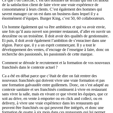
Ce que l’on cherche, c’est des hommes de terrain qui ont cet amour
de la satisfaction client de faire vivre une vraie expérience de
consommateur à leurs clients. C’est également des hommes qui
savent manager car on est dans un business dans lequel il y a
énormément d’équipes. Burger King, c’est 50, 60 collaborateurs.
Un homme également qui va être ambitieux et qui va avoir envie,
une fois qu’il aura ouvert son premier restaurant, d’aller en ouvrir un
deuxième ou un troisième. Il doit avoir des qualités de gestionnaire.
Et puis, il doit avoir également l’ambition de s’enraciner dans une
région. Parce que, il y a un esprit commerçant. Il y a tout le
développement des ventes, d’encrage de l’enseigne à faire, donc on
recherche des passionnés, les passionnés de cette marque.
Comment se déroule le recrutement et la formation de vos nouveaux
franchisés dans le contexte actuel ?
Ca a été en débat parce que c’était de dire on fait rentrer des
nouveaux franchisés qui doivent vivre une vraie formation et pas
une formation galvaudée entre guillemets. Donc, on s’est adapté au
contexte sanitaire et ses franchisés continuent à vivre en restaurant
sans vivre la salle, mais en vivant ce que vivent les équipes, que ce
soit au drive, en vente à emporter ou en click and collect, ou en
delivery, à vivre une vraie expérience dans les restaurants qui
peuvent être franchisés ou qui peuvent être intégrés, et donc une
formation de quatre à six mois dans ces restaurants qui lui permet