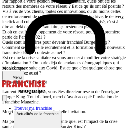
Par rapport à votre gestion de la crise sanitaire, quels ont été les
retours des membres de votre réseau ? Est ce qu’ils ont été positifs ?
Vis à vis de vos clients, toutes ces innovations, ou du moins celles
de renforcement de ses canaux de vente comme le drive, le delivery,
le click and collect que vous avez cités, ce sera pérennisé, c’est à
dire au delà de la crise sanitaire, ça restera en place ?
Et où en est le développement de votre réseau pour cette première
partie de l’année 2021 ?
Quels sont les critères pour devenir franchisé Burger King ?
Comment se déroule le recrutement et la formation de vos nouveaux
franchisés dans le contexte actuel ?
Est ce que la crise sanitaire va vous amener à modifier votre stratégie
d’implantation ? On parle déjà de tendances démographiques qui
sont à l’œuvre suite aux Covid. Est ce que c’est quelque chose que
Mon compte
vous observez aussi ?
Menu
Transcription du Podcast
Laurent Pareau, bonjour, vous êtes directeur réseau de l’enseigne
Burger King. Tout d’abord, merci d’avoir accepté l’invitation de
Franchise Magazine.
Trouver ma franchise
Merci à vous. Merci pour cette belle invitation.
Actualités de la franchise
Ma première question est la suivante quel est l’impact de la crise
sanitaire sur l’activité du réseau Burger King ?