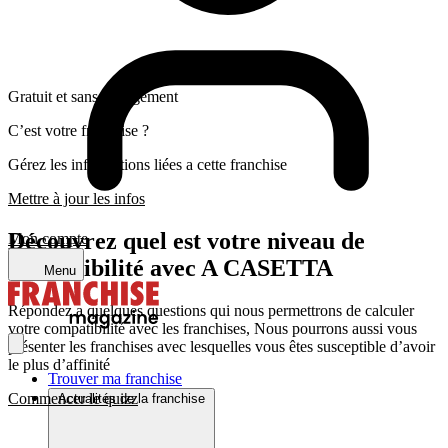
Gratuit et sans engagement
C’est votre franchise ?
Gérez les informations liées a cette franchise
Mettre à jour les infos
Découvrez quel est votre niveau de
Mon compte
compatibilité avec A CASETTA
Menu
Répondez a quelques questions qui nous permettrons de calculer
votre compatibilité avec les franchises, Nous pourrons aussi vous
présenter les franchises avec lesquelles vous êtes susceptible d’avoir
le plus d’affinité
Trouver ma franchise
Commencer le quizz
Actualités de la franchise