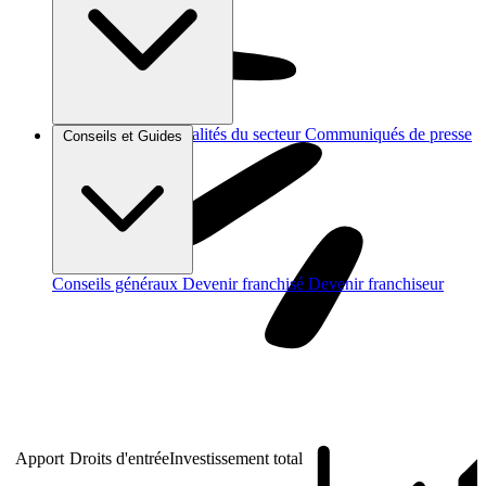
Brèves et actus
Actualités du secteur
Communiqués de presse
Conseils et Guides
Interviews
Conseils généraux
Devenir franchisé
Devenir franchiseur
Apport
Droits d'entrée
Investissement total