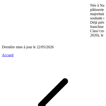
Née à Nant
pâtisserie
majoritair
souhaite d
Déjà prése
franchise 
Class’crou
2020), le 
Dernière mise à jour le 22/05/2026
Accueil