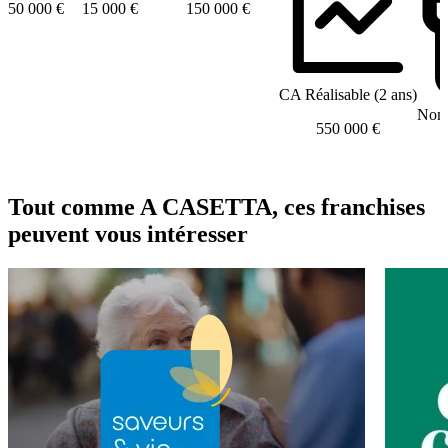
50 000 €
15 000 €
150 000 €
CA Réalisable (2 ans)
Nomb
550 000 €
Tout comme A CASETTA, ces franchises
peuvent vous intéresser