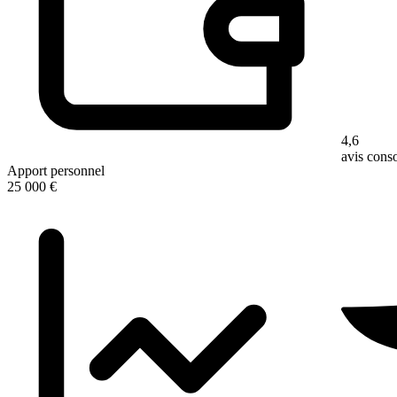
4,6
avis con
Apport personnel
25 000 €