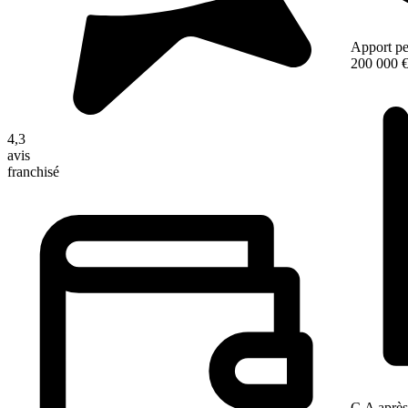
Apport pe
200 000 
4,3
avis
franchisé
C.A après