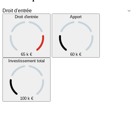
Droit d'entrée
Apport
65 k
€
60 k
€
Investissement total
100 k
€