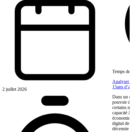
Temps de l
Analyser u
15ans d’a
2 juillet 2026
Dans un co
pouvoir d’
certains m
capacité à 
économiqu
digital de
décennie p