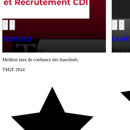
TEMPORIS
COMPT
Services aux entreprises
Services a
Meilleur taux de confiance des franchisés
TM2F 2024