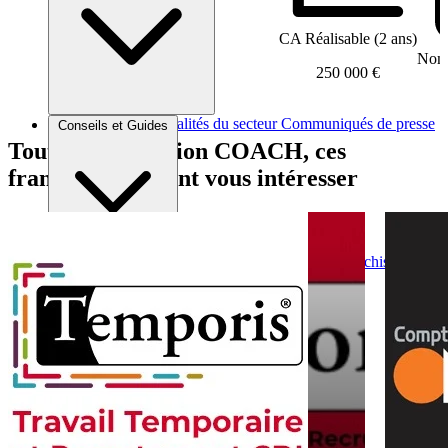
CA Réalisable (2 ans)
Nomb
250 000 €
Brèves et actus
Actualités du secteur
Communiqués de presse
Conseils et Guides
Interviews
Tout comme Action COACH, ces
franchises peuvent vous intéresser
Conseils généraux
Devenir franchisé
Devenir franchiseur