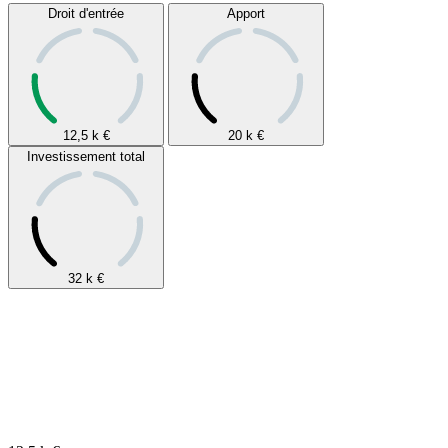
Droit d'entrée
Apport
12,5 k
€
20 k
€
Investissement total
32 k
€