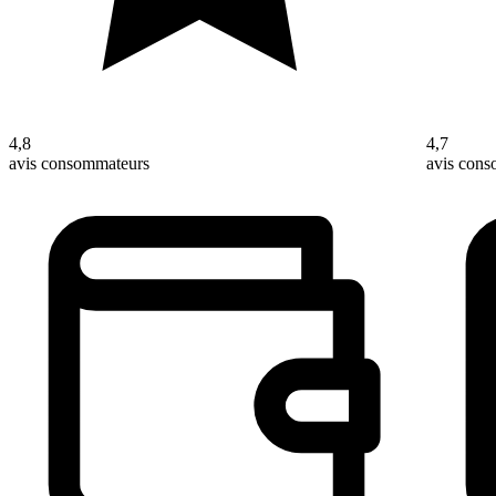
4,8
4,7
avis consommateurs
avis con