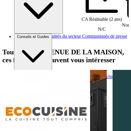
CA Réalisable (2 ans)
Nomb
N/C
Brèves et actus
Actualités du secteur
Communiqués de presse
Conseils et Guides
Interviews
Tout comme AVENUE DE LA MAISON,
ces franchises peuvent vous intéresser
Conseils généraux
Devenir franchisé
Devenir franchiseur