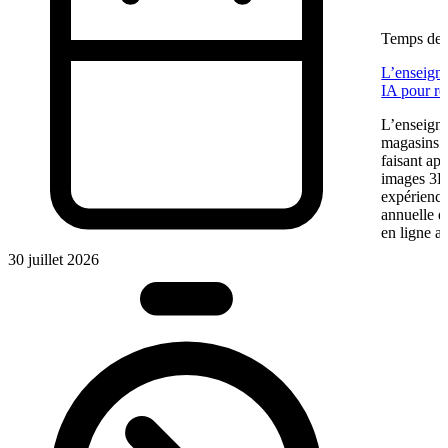
Temps de l
L’enseigne
IA pour re
L’enseigne
magasins f
faisant app
images 3D 
expérience
annuelle 
en ligne a
30 juillet 2026