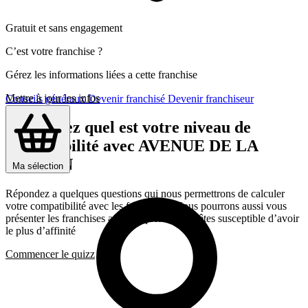
Gratuit et sans engagement
C’est votre franchise ?
Gérez les informations liées a cette franchise
Mettre à jour les infos
Conseils généraux
Devenir franchisé
Devenir franchiseur
Découvrez quel est votre niveau de
compatibilité avec AVENUE DE LA
MAISON
Ma sélection
Répondez a quelques questions qui nous permettrons de calculer
votre compatibilité avec les franchises, Nous pourrons aussi vous
présenter les franchises avec lesquelles vous êtes susceptible d’avoir
le plus d’affinité
Commencer le quizz