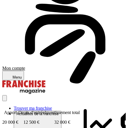
Mon compte
Menu
Trouver ma franchise
Apport
Droits d'entrée
Investissement total
Actualités de la franchise
20 000 €
12 500 €
32 000 €