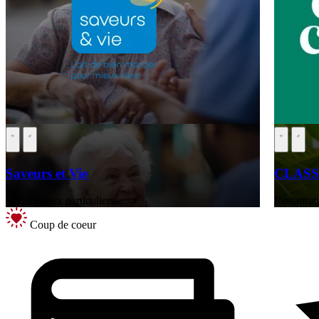
Saveurs et Vie
CLASS
Services aux particuliers
Restaurati
Coup de coeur