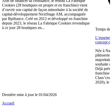
Afin de financer sa croissance, le réseau La Fabrique
Cookies (28 boutiques en propre et en franchise) vient
d’ouvrir son capital de façon minoritaire à la société de
capital-développement NextStage AM, accompagnée
par Bpifrance. Créé en 2012 et développé en franchise
depuis 2023, le réseau La Fabrique Cookies revendique
à ce jour 28 boutiques en...
Temps de l
L’enseign
concept de
Née à Nant
pâtisserie
majoritair
souhaite d
Déjà prése
franchise 
Class’crou
2020), le 
Dernière mise à jour le 01/04/2026
Accueil