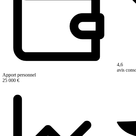
4,6
avis con
Apport personnel
25 000 €