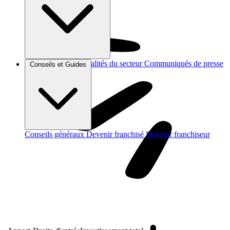
Brèves et actus
Actualités du secteur
Communiqués de presse
Conseils et Guides
Interviews
Conseils généraux
Devenir franchisé
Devenir franchiseur