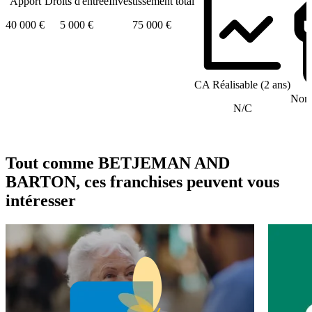
Apport
Droits d'entrée
Investissement total
40 000 €
5 000 €
75 000 €
CA Réalisable (2 ans)
Nomb
N/C
Tout comme BETJEMAN AND
BARTON, ces franchises peuvent vous
intéresser