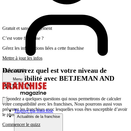
Gratuit et sans engagement
C’est votre franchise ?
Gérez les informations liées a cette franchise
Mettre à jour les infos
Découvrez quel est votre niveau de
Mon compte
compatibilité avec BETJEMAN AND
Menu
BARTON
Répondez a quelques questions qui nous permettrons de calculer
votre compatibilité avec les franchises, Nous pourrons aussi vous
présenter les franchises avec lesquelles vous êtes susceptible d’avoir
Trouver ma franchise
le plus d’affinité
Actualités de la franchise
Commencer le quizz