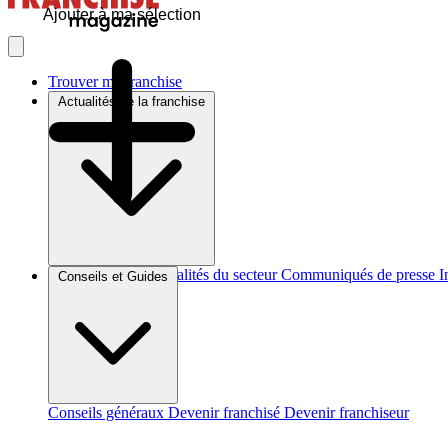
Ajouter à ma sélection
Trouver ma franchise
Actualités de la franchise
Brèves et actus
Actualités du secteur
Communiqués de presse
I
Conseils et Guides
Conseils généraux
Devenir franchisé
Devenir franchiseur