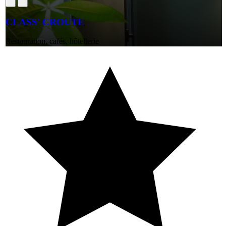
CLASS' CROUTE
Restauration, cafés, hôtellerie