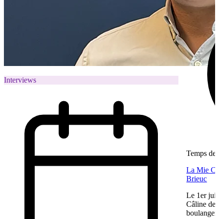
Interviews
Temps de l
La Mie Câl
Brieuc
Le 1er jui
Câline de 
boulangeri