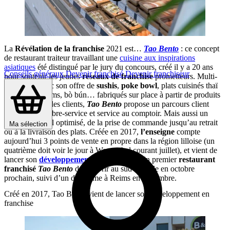
La
Révélation de la franchise
2021 est…
Tao Bento
: ce concept
de restaurant traiteur travaillant une
cuisine aux inspirations
asiatiques
été distingué par le jury du concours, créé il y a 20 ans
Conseils généraux
Devenir franchisé
Devenir franchiseur
pour soutenir les jeunes
réseaux de franchise
prometteurs. Multi-
spécialiste avec son offre de
sushis
,
poke bowl
, plats cuisinés thaï
ou coréens, nems, bò bún… fabriqués sur place à partir de produits
frais et devant les clients,
Tao Bento
propose un parcours client
mixte, alliant libre-service et service au comptoir. Mais aussi un
parcours digital optimisé, de la prise de commande jusqu’au retrait
Ma sélection
ou à la livraison des plats. Créée en 2017,
l’enseigne
compte
aujourd’hui 3 points de vente en propre dans la région lilloise (un
quatrième doit voir le jour à Wasquehal courant juillet), et vient de
lancer son
développement en franchise
. Un premier
restaurant
franchisé
Tao Bento
doit ouvrir au sud de Lille en octobre
prochain, suivi d’un deuxième à Reims en novembre.
Créé en 2017, Tao Bento vient de lancer son développement en
franchise