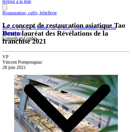
Retour à la liste
Restauration, cafés, hôtellerie
Le concept de restauration asiatique Tao
Brèves et actus
Actualités du secteur
Communiqués de presse
Bento lauréat des Révélations de la
Interviews
Conseils et Guides
franchise 2021
VP
Vincent Pompougnac
28 juin 2021