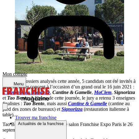
Mon compte
Sur les 24 dossiers analysés cette année, 5 candidats ont été invités à
Menu
présenter leur concept à l’occasion d’un grand oral le 16 juin 2021 :
L’Ambassade Bretonne
,
Cantine & Gamelle
,
MaClem
,
Signorizza
et
Tao Bento
. A l’issue de cette journée, le jury a retenu 3 enseignes
finalistes :
Tao Bento
, mais aussi
Cantine & Gamelle
(cantine au
pied des zones de bureaux) et
Signorizza
(restauration italienne à
table).
Trouver ma franchise
Actualités de la franchise
Tao Bento recevra son prix sur le salon Franchise Expo Paris le 26
septembre prochain