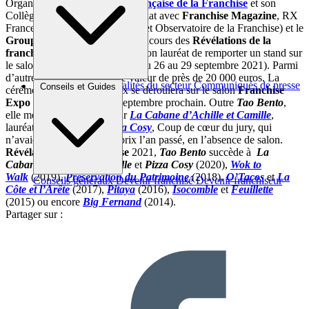
Organisé par la
Fédération Française de la Franchise
et son
Collège des Experts, en partenariat avec
Franchise Magazine
, RX
France (
Franchise Expo Paris
et Observatoire de la Franchise) et le
Groupe Crédit du Nord
, le concours des
Révélations de la
franchise
permet notamment à son lauréat de remporter un stand sur
le salon Franchise Expo Paris (du 26 au 29 septembre 2021). Parmi
d’autres dotations, pour une valeur de près de 20 000 euros. La
Brèves et actus
Actualités du secteur
Communiqués de presse
Conseils et Guides
cérémonie de remise du prix se déroulera sur le salon
Franchise
Interviews
Expo Paris
dimanche 26 septembre prochain. Outre
Tao Bento
,
elle mettra aussi à l’honneur
La Cabane d’Achille et Camille
,
lauréat 2020 ainsi que
Pizza Cosy
, Coup de cœur du jury, qui
n’avaient pu recevoir leur prix l’an passé, en l’absence de salon.
Révélation de la Franchise
2021,
Tao Bento
succède à
La
Cabane d’Achille et Camille
et
Pizza Cosy
(2020),
Wok to
Walk
(2019),
Préservation du Patrimoine
(2018),
O’Tacos
et
La
Conseils généraux
Devenir franchisé
Devenir franchiseur
Côte et l’Arête
(2017),
Pitaya
(2016),
Isocomble
et
Feuillette
(2015) ou encore
Big Fernand
(2014).
Partager sur :