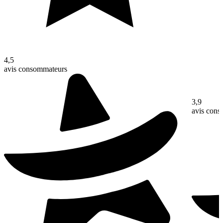
4,5
avis consommateurs
3,9
avis con