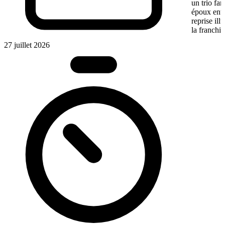
un trio fa
époux entre
reprise ill
la franchis
27 juillet 2026