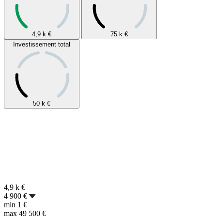
4,9 k
€
75 k
€
Investissement total
50 k
€
4,9 k
€
4 900 €
min
1 €
max
49 500 €