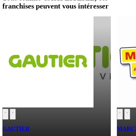
franchises peuvent vous intéresser
GAUTIER
MARCH