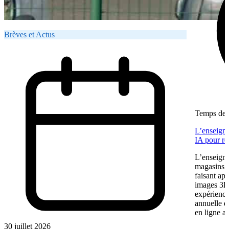
Brèves et Actus
Temps de l
L’enseigne
IA pour re
L’enseigne
magasins f
faisant app
images 3D 
expérience
annuelle 
en ligne a
30 juillet 2026