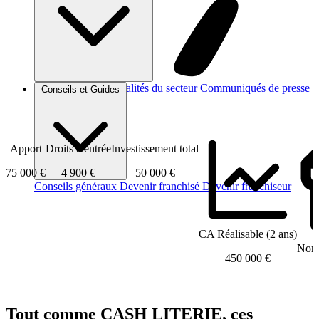
Brèves et actus
Actualités du secteur
Communiqués de presse
Conseils et Guides
Interviews
Apport
Droits d'entrée
Investissement total
75 000 €
4 900 €
50 000 €
Conseils généraux
Devenir franchisé
Devenir franchiseur
CA Réalisable (2 ans)
Nomb
450 000 €
Tout comme CASH LITERIE, ces