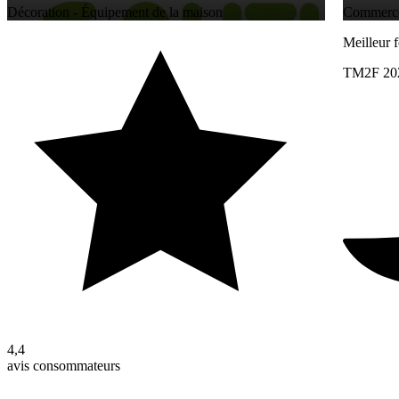
Décoration - Équipement de la maison
Commerces
Meilleur 
TM2F 20
4,4
avis consommateurs