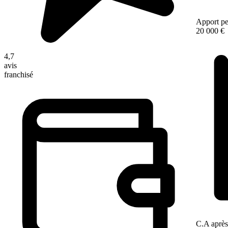
Apport pe
20 000 €
4,7
avis
franchisé
C.A après