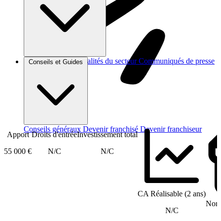
Brèves et actus
Actualités du secteur
Communiqués de presse
Conseils et Guides
Interviews
Conseils généraux
Devenir franchisé
Devenir franchiseur
Apport
Droits d'entrée
Investissement total
55 000 €
N/C
N/C
CA Réalisable (2 ans)
Nomb
N/C