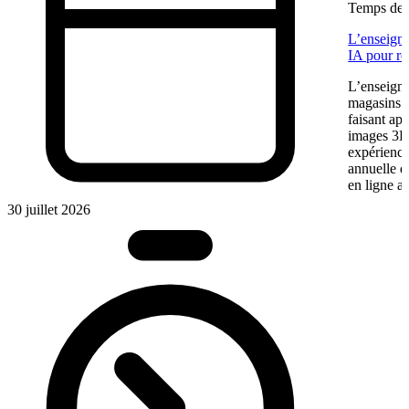
Temps de l
L’enseigne
IA pour re
L’enseigne
magasins f
faisant app
images 3D 
expérience
annuelle 
en ligne a
30 juillet 2026