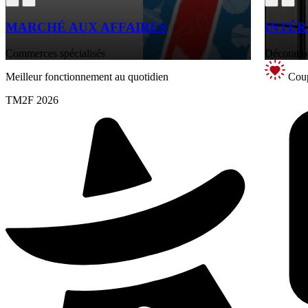
MARCHÉ AUX AFFAIRES
INTÉR
Commerces spécialisés
Décoratio
Meilleur fonctionnement au quotidien
Coup
TM2F 2026