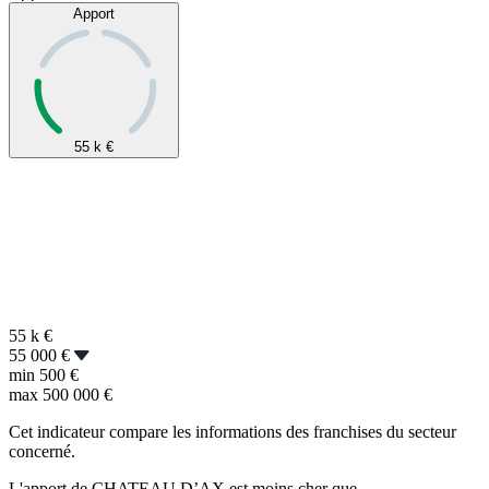
Apport
55 k
€
55 k
€
55 000 €
min
500 €
max
500 000 €
Cet indicateur compare les informations des franchises du secteur
concerné.
L'apport de CHATEAU D’AX est moins cher que