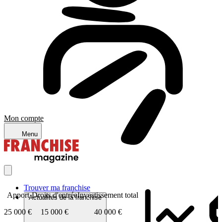
Mon compte
Menu
Trouver ma franchise
Apport
Droits d'entrée
Investissement total
Actualités de la franchise
25 000 €
15 000 €
40 000 €