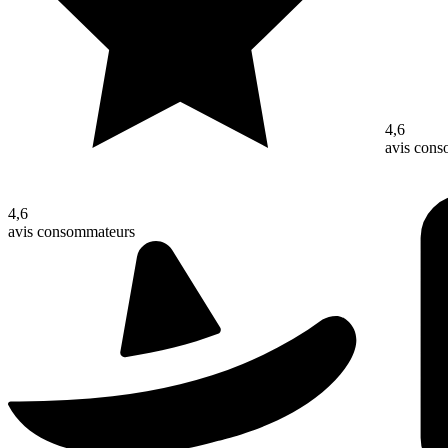
4,6
avis con
4,6
avis consommateurs