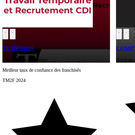
TEMPORIS
COMPT
Services aux entreprises
Services a
Meilleur taux de confiance des franchisés
TM2F 2024