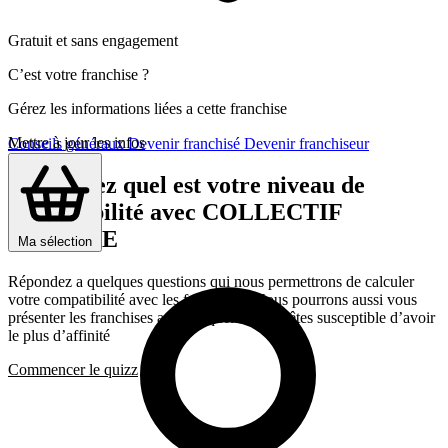
Gratuit et sans engagement
C’est votre franchise ?
Gérez les informations liées a cette franchise
Mettre à jour les infos
Conseils généraux
Devenir franchisé
Devenir franchiseur
Découvrez quel est votre niveau de
compatibilité avec COLLECTIF
ÉNERGIE
Ma sélection
Répondez a quelques questions qui nous permettrons de calculer
votre compatibilité avec les franchises, Nous pourrons aussi vous
présenter les franchises avec lesquelles vous êtes susceptible d’avoir
le plus d’affinité
Commencer le quizz