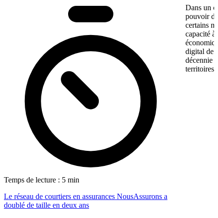
Dans un co
pouvoir d’
certains m
capacité à 
économiqu
digital de
décennie p
territoires
Temps de lecture : 5 min
Le réseau de courtiers en assurances NousAssurons a
doublé de taille en deux ans