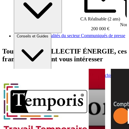
CA Réalisable (2 ans)
Nomb
200 000 €
Brèves et actus
Actualités du secteur
Communiqués de presse
Conseils et Guides
Interviews
Tout comme COLLECTIF ÉNERGIE, ces
franchises peuvent vous intéresser
Conseils généraux
Devenir franchisé
Devenir franchiseur