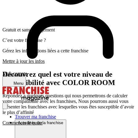
Gratuit et sans engagement
C’est votre franchise ?
Gérez les informations liées a cette franchise
Mettre à jour les infos
Découvrez quel est votre niveau de
Mon compte
compatibilité avec COLOR ROOM
Menu
Répondez a quelques questions qui nous permettrons de calculer
votre compatibilité avec les franchises, Nous pourrons aussi vous
présenter les franchises avec lesquelles vous êtes susceptible d’avoir
le plus d’affinité
Trouver ma franchise
Commencer le quizz
Actualités de la franchise