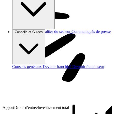
Brèves et actus
Actualités du secteur
Communiqués de presse
Conseils et Guides
Interviews
Conseils généraux
Devenir franchisé
Devenir franchiseur
Apport
Droits d'entrée
Investissement total