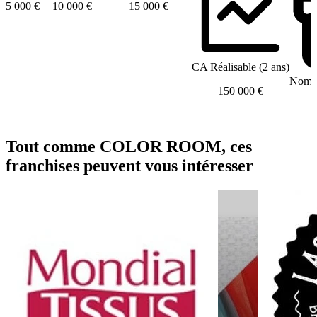
5 000 €
10 000 €
15 000 €
CA Réalisable (2 ans)
Nombr
150 000 €
Tout comme COLOR ROOM, ces
franchises peuvent vous intéresser