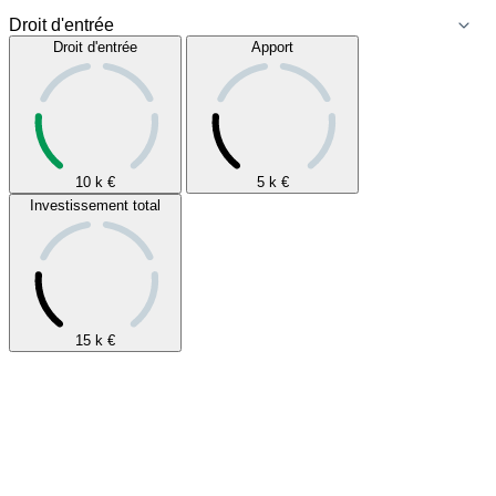
Droit d'entrée
Apport
10 k
€
5 k
€
Investissement total
15 k
€