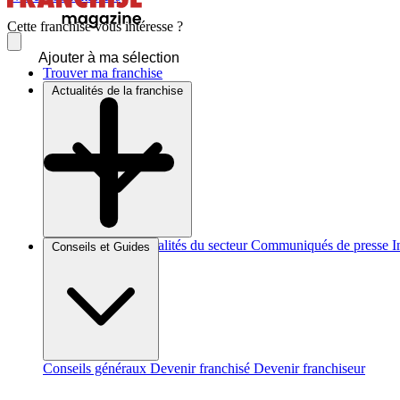
Cette franchise vous intéresse ?
Ajouter à ma sélection
Trouver ma franchise
Actualités de la franchise
Brèves et actus
Actualités du secteur
Communiqués de presse
I
Conseils et Guides
Conseils généraux
Devenir franchisé
Devenir franchiseur